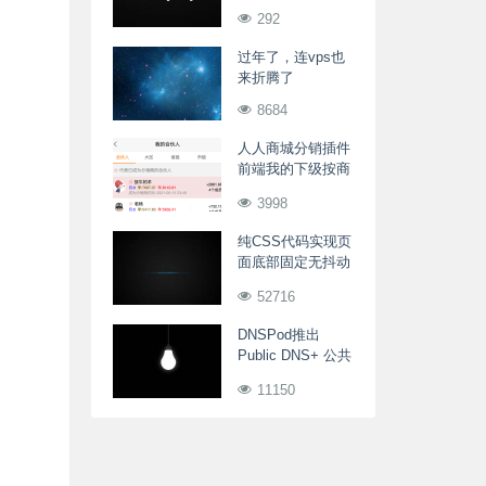
品超卖问题
292
过年了，连vps也
来折腾了
8684
人人商城分销插件
前端我的下级按商
城会员级别分类显
3998
示
纯CSS代码实现页
面底部固定无抖动
漂浮特效
52716
DNSPod推出
Public DNS+ 公共
域名解析服务
11150