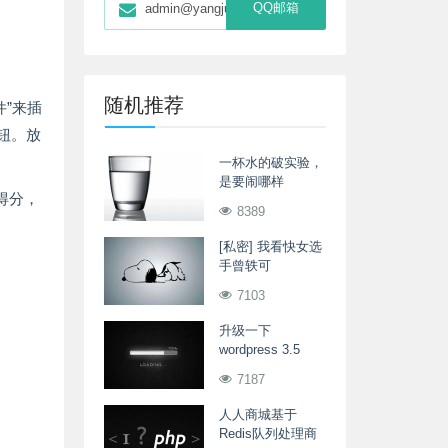
QQ邮箱
admin@yangjunwei.com
随机推荐
件”来插
钮。放
一杯水的破实验，
是要闹哪样
后得分，
8389
[私密] 我看快女选
手曾轶可
7103
升级一下
wordpress 3.5
7187
人人商城基于
Redis队列处理商