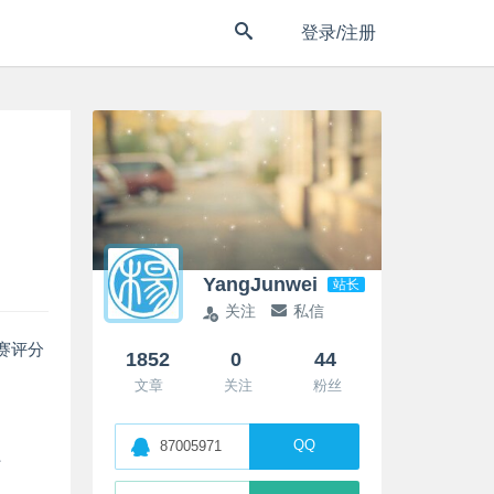
登录/注册
YangJunwei
站长
关注
私信
赛评分
1852
0
44
文章
关注
粉丝
QQ
87005971
好