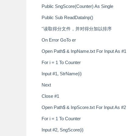
Public SngScore(Counter) As Single
Public Sub ReadDataInp()
''读取得分文件，并对得分加以排序
On Error GoTo er
Open Path$ & InpName.txt For Input As #1
For i = 1 To Counter
Input #1, StrName(i)
Next
Close #1
Open Path$ & InpScore.txt For Input As #2
For i = 1 To Counter
Input #2, SngScore(i)