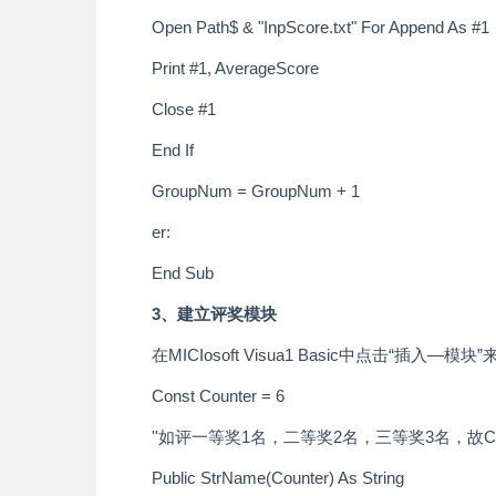
Open Path$ & "InpScore.txt" For Append As #1
Print #1, AverageScore
Close #1
End If
GroupNum = GroupNum + 1
er:
End Sub
3、建立评奖模块
在MICIosoft Visua1 Basic中点击“插
Const Counter = 6
''如评一等奖1名，二等奖2名，三等奖3名，故Cou
Public StrName(Counter) As String