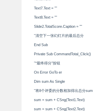
Text7.Text = ""
Text8.Text = ""
Slide2.TotalScore.Caption = ""
''清空下一张幻灯片的最后总分
End Sub
Private Sub CommandTotal_Click()
''“最终得分”按钮
On Error GoTo er
Dim sum As Single
''将8个评委的分数相加得出总分sum
sum = sum + CSng(Text1.Text)
sum = sum + CSng(Text2.Text)