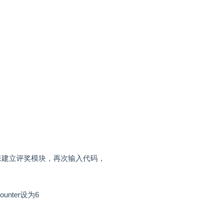
入—模块”来建立评奖模块，再次输入代码，
nter设为6