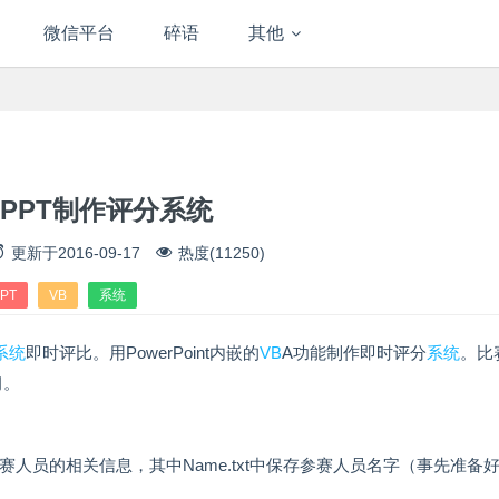
微信平台
碎语
其他
,PPT制作评分系统
更新于
2016-09-17
热度(11250)
PT
VB
系统
系统
即时评比。用PowerPoint内嵌的
VB
A功能制作即时评分
系统
。比
习。
赛人员的相关信息，其中Name.txt中保存参赛人员名字（事先准备