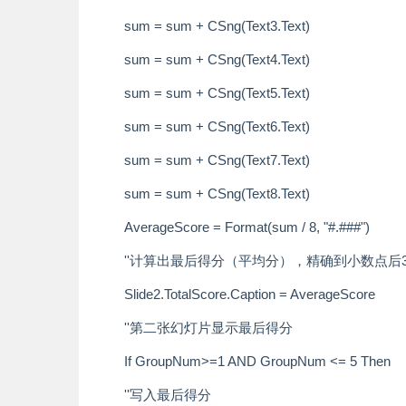
sum = sum + CSng(Text3.Text)
sum = sum + CSng(Text4.Text)
sum = sum + CSng(Text5.Text)
sum = sum + CSng(Text6.Text)
sum = sum + CSng(Text7.Text)
sum = sum + CSng(Text8.Text)
AverageScore = Format(sum / 8, "#.###")
''计算出最后得分（平均分），精确到小数点后
Slide2.TotalScore.Caption = AverageScore
''第二张幻灯片显示最后得分
If GroupNum>=1 AND GroupNum <= 5 Then
''写入最后得分