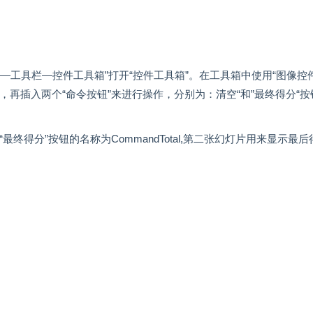
击“视图—工具栏—控件工具箱”打开“控件工具箱”。在工具箱中使用“图像控
，再插入两个“命令按钮”来进行操作，分别为：清空“和”最终得分“按
.Text8,“最终得分”按钮的名称为CommandTotal,第二张幻灯片用来显示最