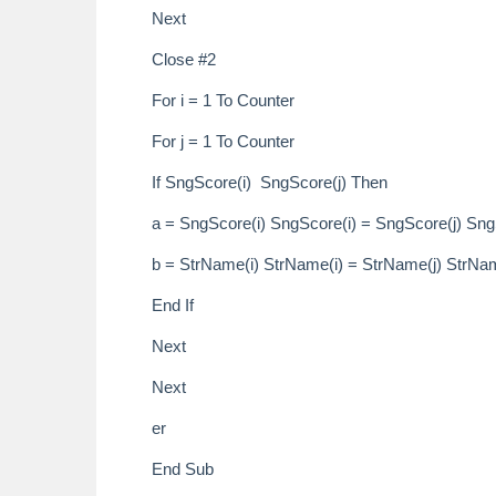
Next
Close #2
For i = 1 To Counter
For j = 1 To Counter
If SngScore(i) SngScore(j) Then
a = SngScore(i) SngScore(i) = SngScore(j) Sng
b = StrName(i) StrName(i) = StrName(j) StrNam
End If
Next
Next
er
End Sub