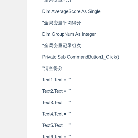
Dim AverageScore As Single
''全局变量平均得分
Dim GroupNum As Integer
''全局变量记录组次
Private Sub CommandButton1_Click()
''清空得分
Text1.Text = ""
Text2.Text = ""
Text3.Text = ""
Text4.Text = ""
Text5.Text = ""
Text6.Text = ""