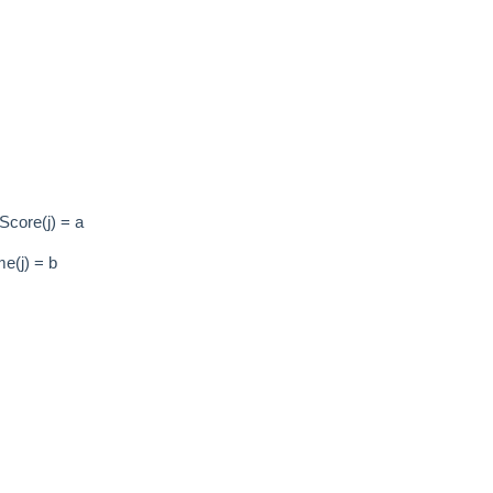
Score(j) = a
e(j) = b