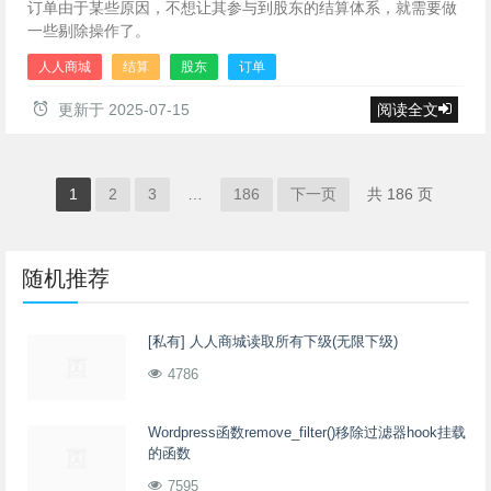
订单由于某些原因，不想让其参与到股东的结算体系，就需要做
一些剔除操作了。
人人商城
结算
股东
订单
更新于
2025-07-15
阅读全文
1
2
3
…
186
下一页
共 186 页
随机推荐
[私有] 人人商城读取所有下级(无限下级)
4786
Wordpress函数remove_filter()移除过滤器hook挂载
的函数
7595