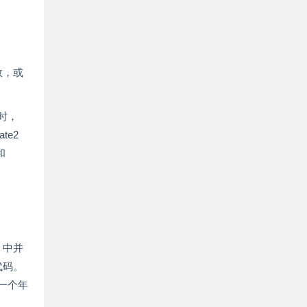
数，或
）时，
te2
和
) 中并
代码。
相差一个年