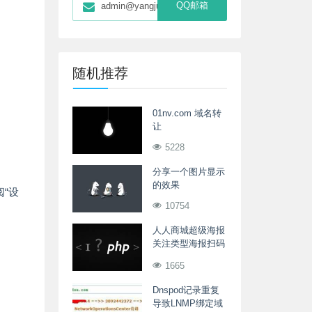
QQ邮箱
admin@yangjunwei.com
随机推荐
01nv.com 域名转
让
5228
分享一个图片显示
的效果
阅“设
10754
人人商城超级海报
关注类型海报扫码
后关注流程分析
1665
Dnspod记录重复
导致LNMP绑定域