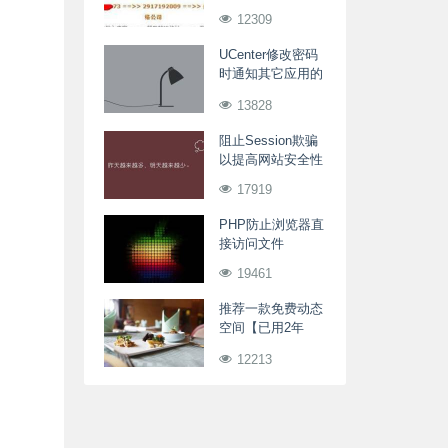
名解析不稳定
12309
UCenter修改密码
时通知其它应用的
密码为空的处理方
13828
法
阻止Session欺骗
以提高网站安全性
17919
PHP防止浏览器直
接访问文件
19461
推荐一款免费动态
空间【已用2年
多】
12213