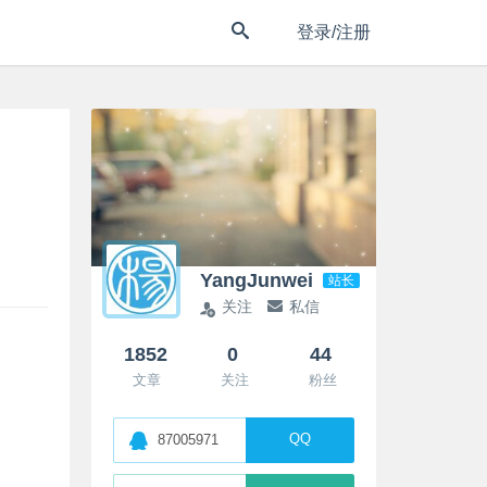
登录/注册
YangJunwei
站长
关注
私信
1852
0
44
文章
关注
粉丝
QQ
87005971