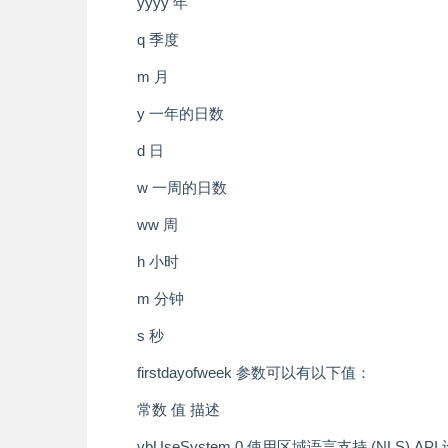
yyyy 年
q 季度
m 月
y 一年的日数
d 日
w 一周的日数
ww 周
h 小时
m 分钟
s 秒
firstdayofweek 参数可以有以下值：
常数 值 描述
vbUseSystem 0 使用区域语言支持 (NLS) AP