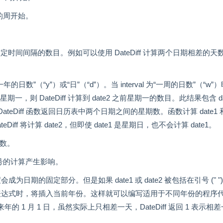
完整的周开始。
指定时间间隔的数目。例如可以使用 DateDiff 计算两个日期相差的天
年的日数”（“y”）或“日”（“d”）。当 interval 为“一周的日数”（“w”
星期一，则 DateDiff 计算到 date2 之前星期一的数目。此结果包含 da
），则 DateDiff 函数返回日历表中两个日期之间的星期数。函数计算 date1 
Diff 将计算 date2，但即使 date1 是星期日，也不会计算 date1。
回负数。
间隔符号的计算产生影响。
会成为日期的固定部分。但是如果 date1 或 date2 被包括在引号 (" "
te2 表达式时，将插入当前年份。这样就可以编写适用于不同年份的程序
31 日和来年的 1 月 1 日，虽然实际上只相差一天，DateDiff 返回 1 表示