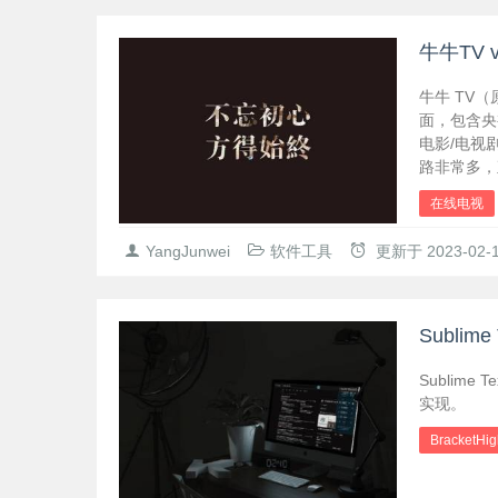
牛牛TV
牛牛 TV
面，包含央
电影/电视
路非常多，
在线电视
YangJunwei
软件工具
更新于
2023-02-
Subli
Sublime
实现。
BracketHig