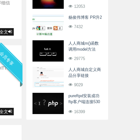
占用问题
详细信
12053
杨俊伟博客 PR升2
7432
全文
人人商城m()函数
调用model方法
会员专享
L站点
29775
TTPS
人人商城自定义商
品分享链接
9029
pureftpd安装成功
ftp客户端连接530
错误解决办法
全文
16399