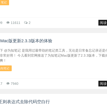
笔记
09
11611
2
阅读
Mac版更新2.3.3版本的体验
下 @为知笔记 是我用过最带劲的笔记类工具，无论是日常备忘记录还是
非常好用！ 今儿看到官网推送了为知笔记Mac版更新了2.3.3版本，下载
爽！
为知笔记
17
7940
阅读
lus正则表达式去除代码空白行