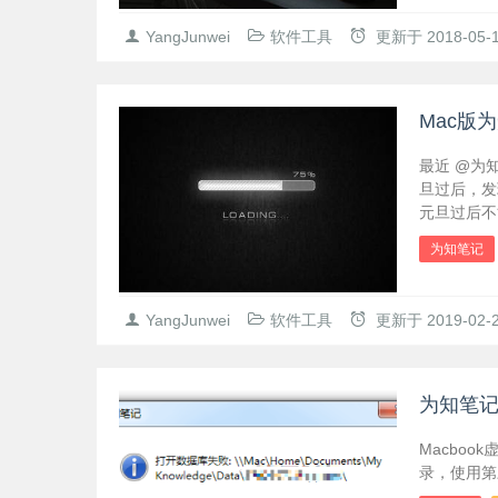
YangJunwei
软件工具
更新于
2018-05-
Mac版
最近 @为
旦过后，发
元旦过后不
为知笔记
YangJunwei
软件工具
更新于
2019-02-
为知笔记
Macboo
录，使用第