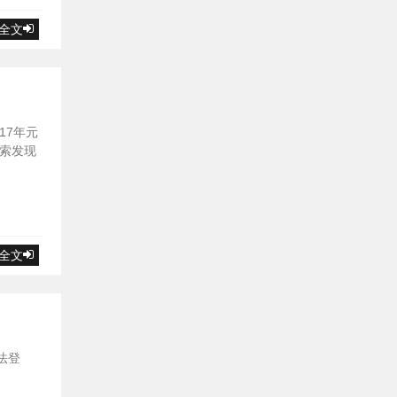
全文
17年元
索发现
全文
法登