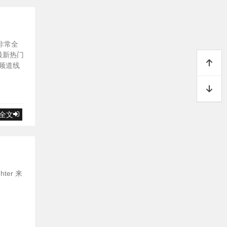
非常全
最新热门
频道线
全文
ter 来