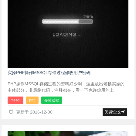
实操PHP操作MSSQL存储过程修改用户密码
PHP操作MSSQL存储过程的资料好少啊，这里放出老杨实操的
主体部分，非最终代码，注释都在，看一下也许你用的上！
mssql
php
存储过程
更新于
2016-12-30
阅读全文