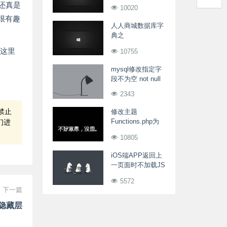
还真是
10020
很有趣
人人商城数据库字
典之
ewei_shop_abonus_bill
我这里
10755
区域代理结算单数
据表
mysql修改指定字
段不为空 not null
2343
禁止
修改主题
Functions.php为
们进
WordPress
10805
QuickTags编辑器
添加自定义按钮
iOS端APP返回上
一页面时不加载JS
数据
5572
下一篇
隐藏层