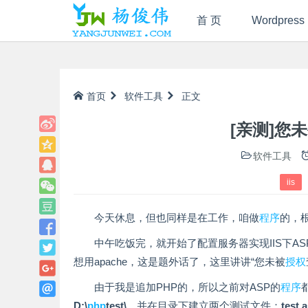
首 页
Wordpress
首页
软件工具
正文
[亲测]您
软件工具
iis
今天休息，但也同样是在工作，咱做
程序
的，
中午吃饭完，就开始了配置服务器实现IIS下ASP与
想用apache，这是题外话了，这里讲讲“您未被
授权
由于我是追加PHP的，所以之前对ASP的
程序
D:\
php
test\
，并在目录下建立两个测试文件：
test.