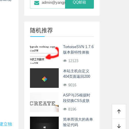
QQ邮箱
admin@yangjunwei.com
随机推荐
TortoiseSVN 1.7.6
版本新特性体验
12123
本站主机自定义
404页面返回200
9016
ASP与JS根据时
段切换CSS皮肤
8196
简单而强大的表单
点建立独
验证代码