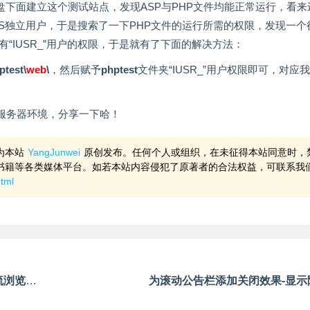
下面建立这个测试站点，发现ASP与PHP文件均能正常运行，看来
IS独立用户，于是搜索了一下PHP文件的运行所需的权限，发现一个
“IUSR_”用户的权限，于是就有了下面的解决方法：
ptest\
web
\
，然后赋予
phptest
文件夹“IUSR_”用户权限即可，对应
的服务器环境，分享一下哈！
为本站
YangJunwei
原创发布。任何个人或组织，在未征得本站同意时，
书籍等各类媒体平台。如若本站内容侵犯了原著者的合法权益，可联系我
html
JavaScript版添加间歇停顿滚动公告栏 [兼容主流浏览器]
为滚动公告栏添加关闭效果-显示