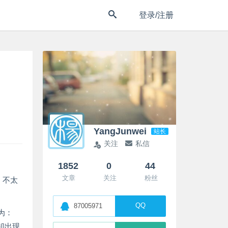
登录/注册
YangJunwei
站长
关注
私信
1852
0
44
文章
关注
粉丝
，不太
QQ
87005971
为：
却出现