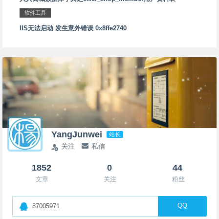
软件工具
IIS无法启动 发生意外错误 0x8ffe2740
YangJunwei
站长
关注
私信
1852
0
44
文章
关注
粉丝
QQ
87005971