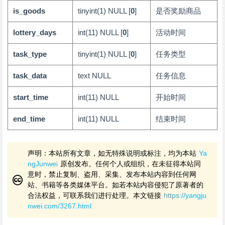
is_goods
tinyint(1)
NULL
[
0
]
是否奖励商品
lottery_days
int(11)
NULL
[
0
]
活动时间
task_type
tinyint(1)
NULL
[
0
]
任务类型
task_data
text
NULL
任务信息
start_time
int(11)
NULL
开始时间
end_time
int(11)
NULL
结束时间
声明：本站所有文章，如无特殊说明或标注，均为本站
Ya
ngJunwei
原创发布。任何个人或组织，在未征得本站同
意时，禁止复制、盗用、采集、发布本站内容到任何网
站、书籍等各类媒体平台。如若本站内容侵犯了原著者的
合法权益，可联系我们进行处理。本文链接
https://yangju
nwei.com/3267.html