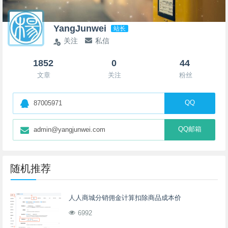
YangJunwei
站长
关注
私信
1852
0
44
文章
关注
粉丝
QQ
87005971
QQ邮箱
admin@yangjunwei.com
随机推荐
人人商城分销佣金计算扣除商品成本价
6992