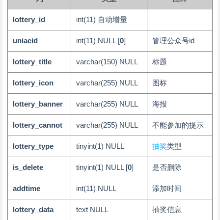
lottery_id
int(11)
自动增量
uniacid
int(11)
NULL
[
0
]
管理公众号id
lottery_title
varchar(150)
NULL
标题
lottery_icon
varchar(255)
NULL
图标
lottery_banner
varchar(255)
NULL
海报
lottery_cannot
varchar(255)
NULL
不能参加的提示
lottery_type
tinyint(1)
NULL
抽奖
类型
is_delete
tinyint(1)
NULL
[
0
]
是否删除
addtime
int(11)
NULL
添加时间
lottery_data
text
NULL
抽奖信息