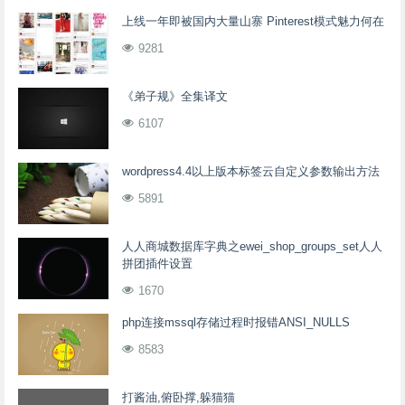
上线一年即被国内大量山寨 Pinterest模式魅力何在
9281
《弟子规》全集译文
6107
wordpress4.4以上版本标签云自定义参数输出方法
5891
人人商城数据库字典之ewei_shop_groups_set人人
拼团插件设置
1670
php连接mssql存储过程时报错ANSI_NULLS
8583
打酱油,俯卧撑,躲猫猫