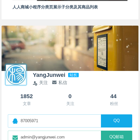
人人商城小程序分类页展示子分类及其商品列表
YangJunwei
站长
关注
私信
1852
0
44
文章
关注
粉丝
QQ
87005971
QQ邮箱
admin@yangjunwei.com