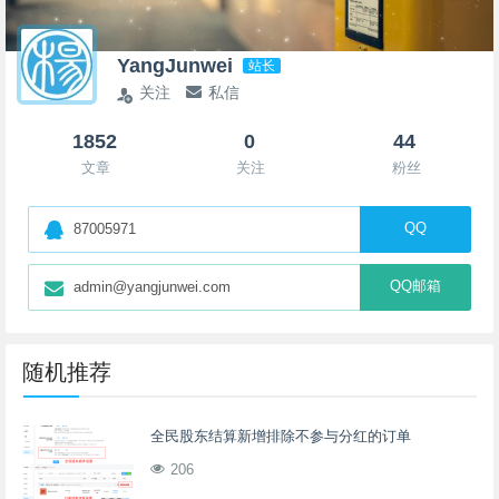
YangJunwei
站长
关注
私信
1852
0
44
文章
关注
粉丝
QQ
87005971
QQ邮箱
admin@yangjunwei.com
随机推荐
全民股东结算新增排除不参与分红的订单
206