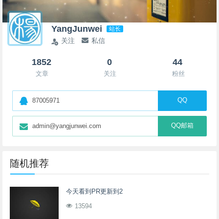
YangJunwei
站长
关注
私信
1852
0
44
文章
关注
粉丝
QQ
87005971
QQ邮箱
admin@yangjunwei.com
随机推荐
今天看到PR更新到2
13594