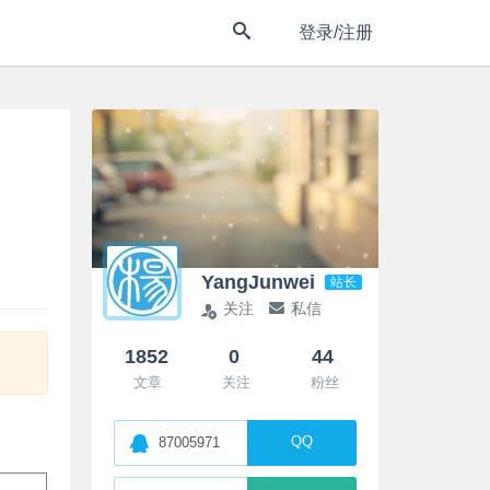
登录/注册
YangJunwei
站长
关注
私信
1852
0
44
文章
关注
粉丝
QQ
87005971