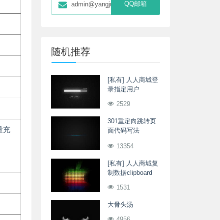
QQ邮箱
admin@yangjunwei.com
随机推荐
[私有] 人人商城登
录指定用户
2529
301重定向跳转页
量充
面代码写法
asp/php
13354
[私有] 人人商城复
制数据clipboard
1531
大骨头汤
4956