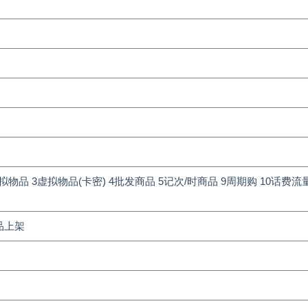
拟物品 3虚拟物品(卡密) 4批发商品 5记次/时商品 9周期购 10话费流
赠品上架