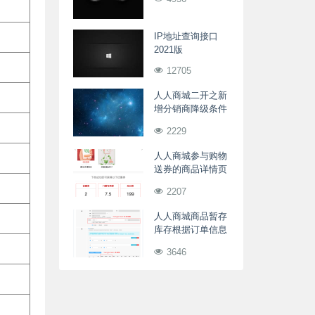
IP地址查询接口
2021版
12705
人人商城二开之新
增分销商降级条件
及定时处理
2229
人人商城参与购物
送券的商品详情页
展示相关优惠券
2207
人人商城商品暂存
库存根据订单信息
动态统计写入
3646