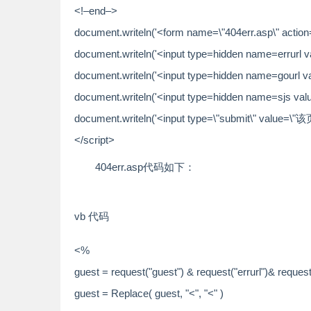
<!–end–>
document.writeln(
'<form name=\"404err.asp\" action=
document.writeln(
'<input type=hidden name=errurl v
document.writeln(
'<input type=hidden name=gourl va
document.writeln(
'<input type=hidden name=sjs valu
document.writeln(
'<input type=\"submit\" val
</script>
404err.asp代码如下：
vb 代码
<%
guest = request(
"guest"
) & request(
"errurl"
)& request
guest = Replace( guest, "<
", "<"
)