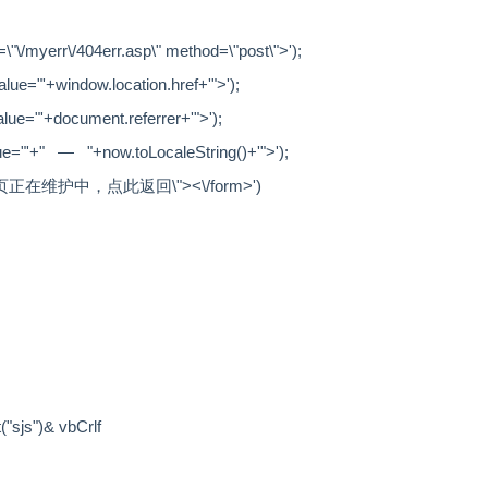
\"\/myerr\/404err.asp\" method=\"post\">'
);
alue="'
+window.location.href+
'">'
);
lue="'
+document.referrer+
'">'
);
e="'
+" —
"+now.toLocaleString()+'"
>');
ue=\"该页正在维护中，点此返回\"><\/form>'
)
(
"sjs"
)& vbCrlf