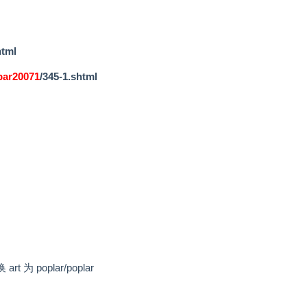
html
par20071
/345-1.shtml
替换 art 为 poplar/poplar