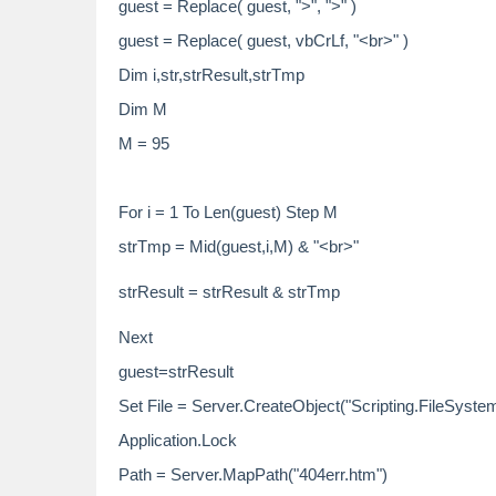
guest = Replace( guest, ">
", ">"
)
guest = Replace( guest, vbCrLf, "<br>" )
Dim
i,str,strResult,strTmp
Dim
M
M = 95
For
i = 1
To
Len(guest)
Step
M
strTmp = Mid(guest,i,M) & "<br>"
strResult = strResult & strTmp
Next
guest=strResult
Set
File = Server.CreateObject(
"Scripting.FileSyste
Application.Lock
Path = Server.MapPath(
"404err.htm"
)