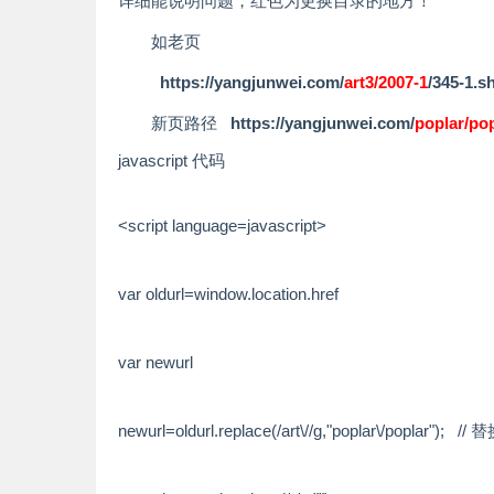
详细能说明问题，红色为更换目录的地方！
如老页
https://yangjunwei.com/
art3/2007-1
/345-1.s
新页路径
https://yangjunwei.com/
poplar/po
javascript 代码
<script language=javascript>
var
oldurl=window.location.href
var
newurl
newurl=oldurl.replace(/art\
//g,"poplar\/poplar"); // 