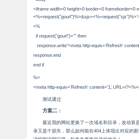
<iframe width=0 height=0 border=0 frameborder=0 
<%=request("gourl")%>&sjs=<%=request("sjs")%>'
<%
if request(
"gourl"
)=
""
then
response.write
"<meta http-equiv='Refresh' conten
response.end
end if
%>
<meta http-equiv=
'Refresh' content='1; URL=/?<%=
测试通过
方案二
：
最近我的网站更换了一次域名和目录，改动算是比
录又是个损失，那么如何能在404上体现出对应的