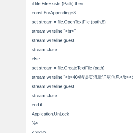
if file.FileExists (Path) then
const ForAppending=8
set stream = file.OpenTextFile (path,8)
stream.writeline "<br>"
stream.writeline guest
stream.close
else
set stream = file.CreateTextFile (path)
stream.writeline "<b>404错误页流量详尽信息</b><b
stream.writeline guest
stream.close
end if
Application.UnLock
%>
<body>