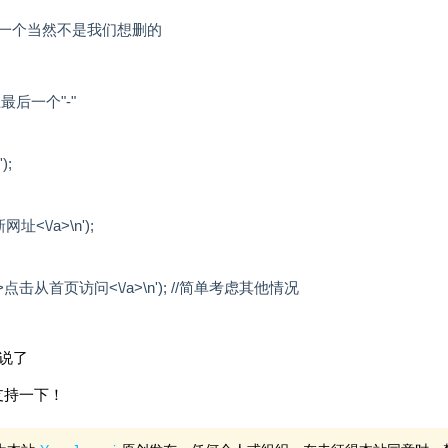
，最后一个当然不是我们想删的
上最后一个"-"
'
);
址<\/a>\n'
);
i.com>点击从首页访问<\/a>\n'
);
//简单考虑其他情况
说了
支持一下！