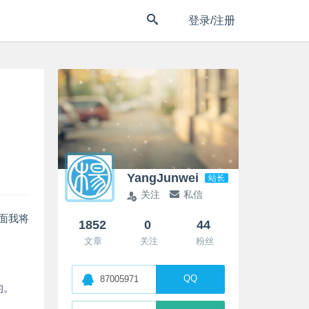
登录/注册
YangJunwei
站长
关注
私信
下面我将
1852
0
44
文章
关注
粉丝
QQ
87005971
的。