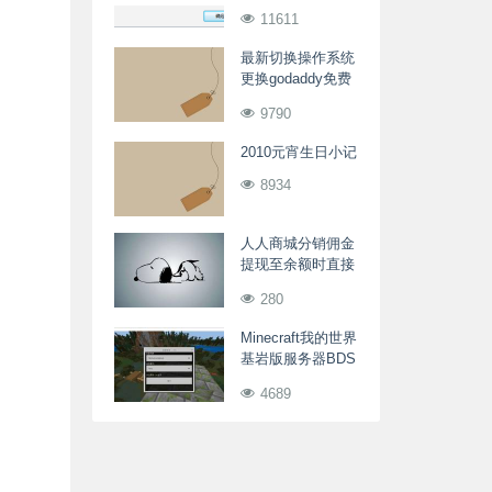
录的解决方法
11611
最新切换操作系统
更换godaddy免费
空间IP(20090912)
9790
2010元宵生日小记
8934
人人商城分销佣金
提现至余额时直接
到账
280
Minecraft我的世界
基岩版服务器BDS
插件开发之TPA玩
4689
家传送