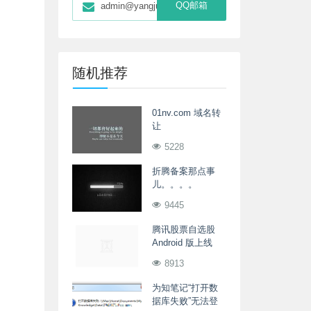
QQ邮箱
admin@yangjunwei.com
随机推荐
01nv.com 域名转
让
5228
折腾备案那点事
儿。。。。
9445
腾讯股票自选股
Android 版上线
8913
为知笔记“打开数
据库失败”无法登