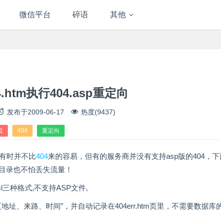
微信平台
碎语
其他
.htm执行404.asp重定向
发布于
2009-06-17
热度(9437)
1
404
重定向
有时并不比
404
来的容易，但有的服务商并没有支持asp版的404，
换目录也不怕丢失流量！
tml三种格式,不支持ASP文件,
地址、来路、时间”，并自动记录在404err.htm页里，不需要数据库