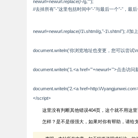
newurl=newurl.replace(/-/g,
""
);
//去掉所有"-"这里包括时间中"-"与最后一个"-"
newurl=newurl.replace(/1\.shtml/g,
"-1\.shtml"
);
//加
document.writeln(
'你浏览地址也变更，您可以尝试\n
document.writeln(
'1.<a href="'
+newurl+
'">点击访问新网
document.writeln(
'2.<a href=http:\/\/yangjunwe
</script>
这里没有判断其他错误404页，这个就不用这里
怎样？是不是很强大，如果对你有帮助，请给