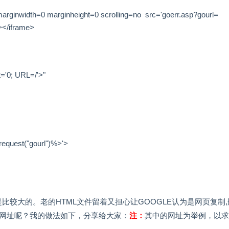
marginwidth=0 marginheight=0 scrolling=no src=
'goerr.asp?gourl=
></iframe>
t='0; URL=/'>"
request("gourl")%>'>
较大的。老的HTML文件留着又担心让GOOGLE认为是网页复制,
新网址呢？我的做法如下，分享给大家：
注：
其中的网址为举例，以求