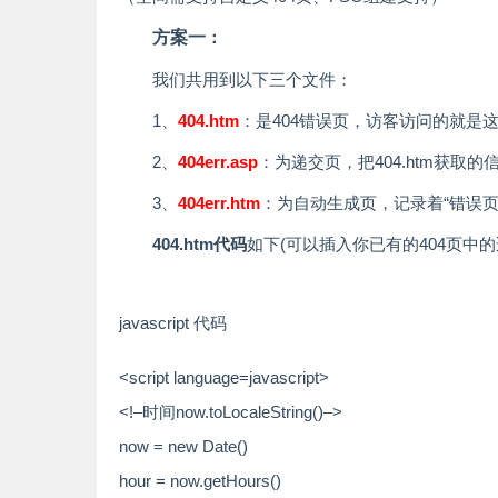
方案一
：
我们共用到以下三个文件：
1、
404.htm
：是404错误页，访客访问的就是
2、
404err.asp
：为递交页，把404.htm获取的信息
3、
404err.htm
：为自动生成页，记录着“错误
404.htm代码
如下(可以插入你已有的404页中的
javascript 代码
<script language=javascript>
<!–时间now.toLocaleString()–>
now =
new
Date()
hour = now.getHours()