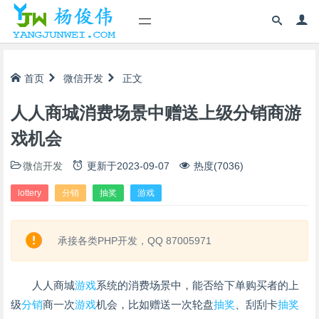
首页
微信开发
正文
人人商城消费场景中赠送上级分销商游
戏机会
微信开发
更新于
2023-09-07
热度(7036)
lottery
分销
抽奖
游戏
承接各类PHP开发，QQ 87005971
人人商城
游戏
系统的消费场景中，能否给下单购买者的上
级
分销
商一次
游戏
机会，比如赠送一次轮盘
抽奖
、刮刮卡
抽奖