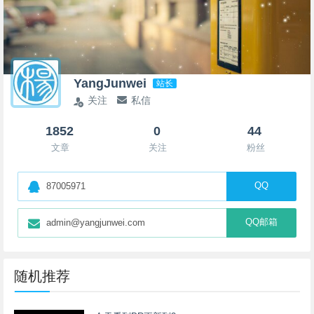
YangJunwei
站长
关注
私信
1852
0
44
文章
关注
粉丝
QQ
87005971
QQ邮箱
admin@yangjunwei.com
随机推荐