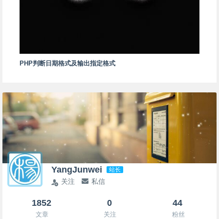
PHP判断日期格式及输出指定格式
YangJunwei
站长
关注
私信
1852
0
44
文章
关注
粉丝