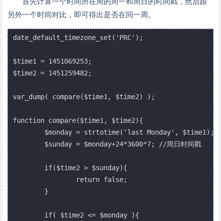
首先计算一个时间所在周的周一和周日的时间戳，然后跟
另外一个时间对比，即可得出是否在同一周。
date_default_timezone_set('PRC');

$time1 = 1451069253;

$time2 = 1451259482;

var_dump( compare($time1, $time2) );

function compare($time1, $time2){

	$monday = strtotime('last Monday', $time1); //周一时间戳

	$sunday = $monday+24*3600*7; //周日时间戳

	if($time2 > $sunday){

		return false;

	}

	if( $time2 <= $monday ){
