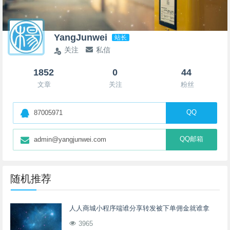
YangJunwei
站长
关注
私信
1852
0
44
文章
关注
粉丝
QQ
87005971
QQ邮箱
admin@yangjunwei.com
随机推荐
人人商城小程序端谁分享转发被下单佣金就谁拿
3965