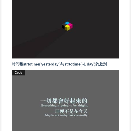
时间戳strtotime('yesterday')与strtotime('-1 day')的差别
Code