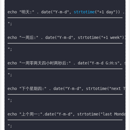
echo "明天:" . date("Y-m-d", 
strtotime
("+1 day")) .  
";

echo "一周后:" . date("Y-m-d", strtotime("+1 week")) 
";

echo "一周零两天四小时两秒后:" . date("Y-m-d G:H:s", strtot
";

echo "下个星期四:" . date("Y-m-d", strtotime("next Thu
";

echo "上个周一:".date("Y-m-d", strtotime("last Monday
";
