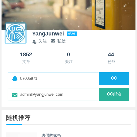
YangJunwei
站长
关注
私信
1852
0
44
文章
关注
粉丝
QQ
87005971
QQ邮箱
admin@yangjunwei.com
随机推荐
唐僧的家书