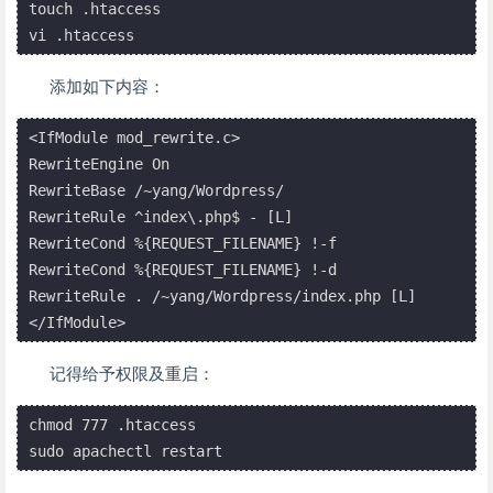
touch .htaccess

添加如下内容：
<IfModule mod_rewrite.c>

RewriteEngine On

RewriteBase /~yang/Wordpress/

RewriteRule ^index\.php$ - [L]

RewriteCond %{REQUEST_FILENAME} !-f

RewriteCond %{REQUEST_FILENAME} !-d

RewriteRule . /~yang/Wordpress/index.php [L]

记得给予权限及重启：
chmod 777 .htaccess
