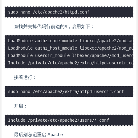
sudo nano /etc/apache2/httpd.conf
查找并去掉代码行前边的#，启用如下：
LoadModule authz_core_module libexec/apache2/mod_auth
LoadModule authz_host_module libexec/apache2/mod_auth
LoadModule userdir_module libexec/apache2/mod_userdir
接着运行：
开启：
最后别忘记重启 Apache