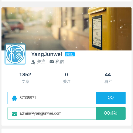
YangJunwei
站长
关注
私信
1852
0
44
文章
关注
粉丝
QQ
87005971
QQ邮箱
admin@yangjunwei.com