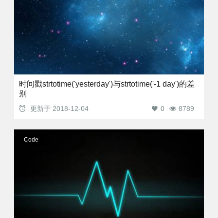
时间戳strtotime('yesterday')与strtotime('-1 day')的差
别
更新于
2018-12-04
0
8789
Code