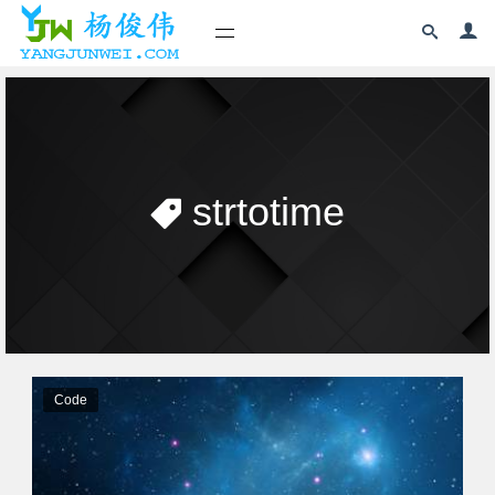
strtotime
Code