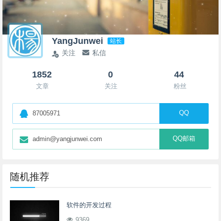
YangJunwei
站长
关注
私信
1852
0
44
文章
关注
粉丝
QQ
87005971
QQ邮箱
admin@yangjunwei.com
随机推荐
软件的开发过程
9369