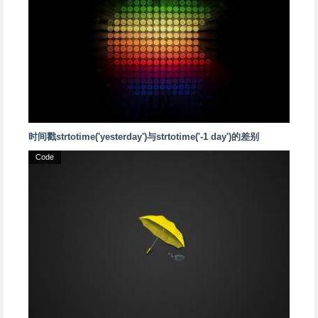
时间戳strtotime('yesterday')与strtotime('-1 day')的差别
Code