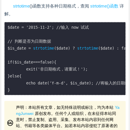
strtotime
()函数支持各种日期格式，查阅
strtotime()函数
详
解。
$date = '2015-11-2'; //输入 now 试试

// 判断是否为日期数据

$is_date = 
strtotime
($date) ? 
strtotime
($date) : fals
if($is_date===false){

	exit('非日期格式，请重试！');

}else{

	echo date('Y-m-d', $is_date); //将输入的日期统一格式化为 2015-11-02 格式

声明：本站所有文章，如无特殊说明或标注，均为本站
Ya
ngJunwei
原创发布。任何个人或组织，在未征得本站同
意时，禁止复制、盗用、采集、发布本站内容到任何网
站、书籍等各类媒体平台。如若本站内容侵犯了原著者的