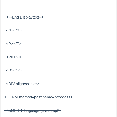
<!--End Displaytext-->
<
P
>
</
P
>
<
P
>
</
P
>
<
P
>
</
P
>
<
P
>
</
P
>
<
DIV
align
=
center
>
<
FORM
method
=
post
name
=
proccess
>
<
SCRIPT
language
=
javascript
>