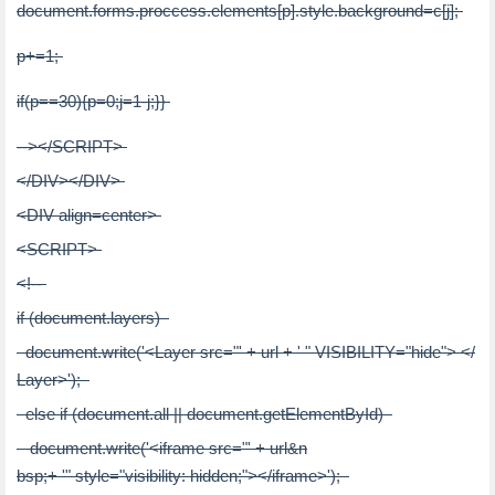
document.forms.proccess.elements[p]
.style.background
=c[j];
p+=1;
if(
p
==30){
p
=
0
;
j
=
1
-j;}}
--
>
</
SCRIPT
>
</
DIV
>
</
DIV
>
<
DIV
align
=
center
>
<
SCRIPT
>
<!--
if (document.layers)
document.write('
<
Layer
src
=
"' + url + ' "
VISIBILITY
=
"hide"
>
</
Layer
>
');
else if (document.all || document.getElementById)
document.write('
<
iframe
src
=
"' + url&n
bsp;+ '"
style
=
"visibility: hidden;"
>
</
iframe
>
');