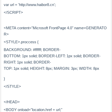
var
url
=
'http://www.haibor8.cn'
;
</
SCRIPT
>
<
META
content
=
"Microsoft FrontPage 4.0"
name
=
GENERATO
R
>
<
STYLE
>
.proccess {
BACKGROUND: #ffffff; BORDER-
BOTTOM: 1px solid; BORDER-LEFT: 1px solid; BORDER-
RIGHT: 1px solid; BORDER-
TOP: 1px solid; HEIGHT: 8px; MARGIN: 3px; WIDTH: 8px
}
</
STYLE
>
</
HEAD
>
<
BODY
onload
=
"location.href = url;"