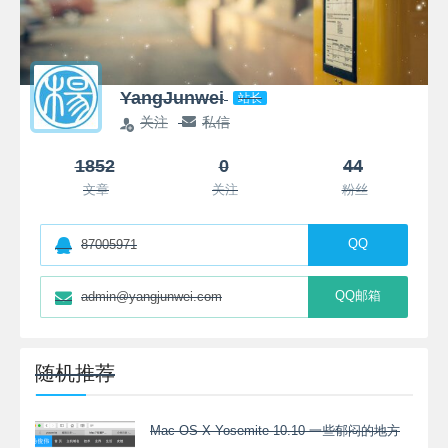
YangJunwei
站长
关注
私信
1852
0
44
文章
关注
粉丝
QQ
87005971
QQ邮箱
admin@yangjunwei.com
随机推荐
Mac OS X Yosemite 10.10 一些郁闷的地方