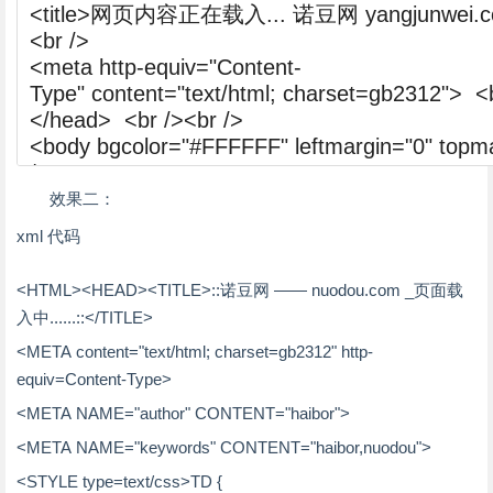
效果二：
xml 代码
<
HTML
>
<
HEAD
>
<
TITLE
>
::诺豆网 —— nuodou.com _页面载
入中......::
</
TITLE
>
<
META
content
=
"text/html; charset=gb2312"
http-
equiv
=
Content
-Type
>
<
META
NAME
=
"author"
CONTENT
=
"haibor"
>
<
META
NAME
=
"keywords"
CONTENT
=
"haibor,nuodou"
>
<
STYLE
type
=
text
/css
>
TD {