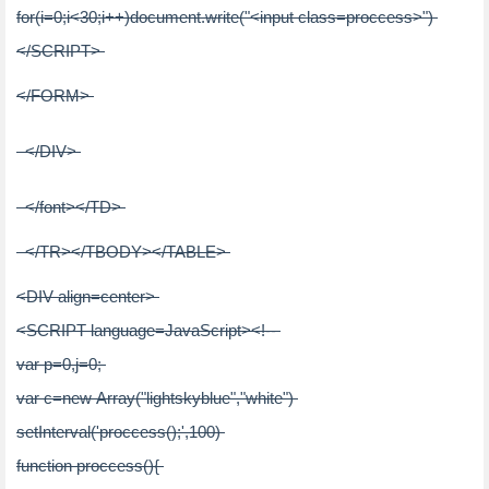
for(
i
=
0
;i
<
30
;i++)document.write("
<
input
class
=
proccess
>
")
</
SCRIPT
>
</
FORM
>
</
DIV
>
</
font
>
</
TD
>
</
TR
>
</
TBODY
>
</
TABLE
>
<
DIV
align
=
center
>
<
SCRIPT
language
=
JavaScript
>
<!--
var
p
=
0
,
j
=
0
;
var
c
=
new
Array("lightskyblue","white")
setInterval('proccess();',100)
function proccess(){