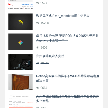
9577
数据库字典之mc_members用户信息表
15200
@乐视超级电视 更新ROM 5.0.040S终于回归
Airplay，手工赞一个！
8406
郑州联通真让人失望
10511
Retina高像素比的屏幕下WEB图片显示清晰度
解决方案
9664
人人商城营销赠品二开之可根据订单金额获得
多个赠品