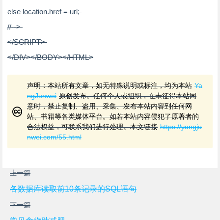
else
location.href
=
url
;
//--
>
</
SCRIPT
>
</
DIV
>
</
BODY
>
</
HTML
>
声明：本站所有文章，如无特殊说明或标注，均为本站
Ya
ngJunwei
原创发布。任何个人或组织，在未征得本站同
意时，禁止复制、盗用、采集、发布本站内容到任何网
站、书籍等各类媒体平台。如若本站内容侵犯了原著者的
合法权益，可联系我们进行处理。本文链接
https://yangju
nwei.com/55.html
上一篇
各数据库读取前10条记录的SQL语句
下一篇