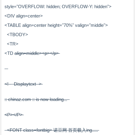
style
=
"OVERFLOW: hidden; OVERFLOW-Y: hidden"
>
<
DIV
align
=
center
>
<
TABLE
align
=
center
height
=
"70%"
valign
=
"middle"
>
<
TBODY
>
<
TR
>
<
TD
align
=
middle
>
<
p
>
</
p
>
<!-- Displaytext-->
:: chinaz.com :: is now loading...
<
P
>
</
P
>
<
FONT
class
=
fontbig
>
诺豆网 首页载入ing.....