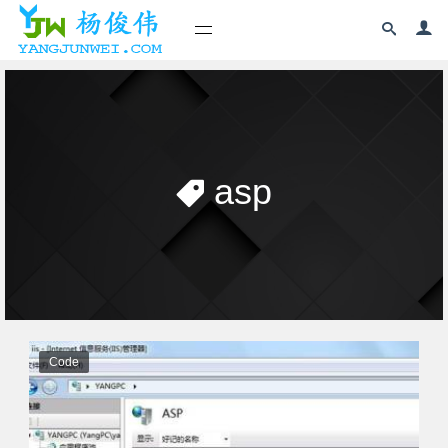
asp
Code