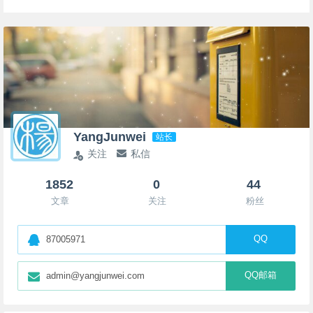
YangJunwei
站长
关注
私信
1852
0
44
文章
关注
粉丝
QQ
87005971
QQ邮箱
admin@yangjunwei.com