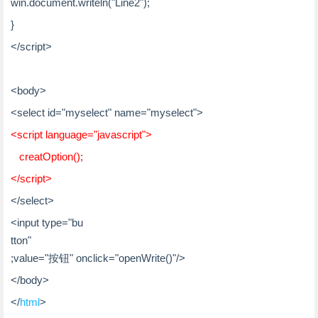
win.document.writeln("Line2");
}
</
script
>
<
body
>
<
select
id
=
"myselect"
name
=
"myselect"
>
<
script
language
=
"javascript"
>
creatOption();
</
script
>
</
select
>
<
input
type
=
"bu
tton"
;
value
=
"按钮"
onclick
=
"openWrite()"
/>
</
body
>
</
html
>