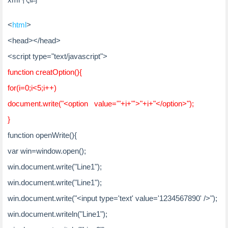
<
html
>
<
head
>
</
head
>
<
script
type
=
"text/javascript"
>
function creatOption(){
for(
i
=
0
;i
<
5
;i++)
document.write("
<
option
value
=
'"+i+"'
>
"+i+"
</
option
>
");
}
function openWrite(){
var
win
=
window
.open();
win.document.write("Line1");
win.document.write("Line1");
win.document.write("
<
input
type
=
'text'
value
=
'1234567890'
/>
");
win.document.writeln("Line1");