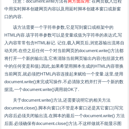
注意：document.write方法有
两方面应用
: 在网页载入过程
中用实时脚本创建网页内容以及用延时脚本创建本窗口或新窗
口的内容.
该方法需要一个字符串参数,它是写到窗口或框架中的
HTML内容.该字符串参数可以是变量或值为字符串的表达式,写
入内容常常包含HTML标记. 记住,载入网页后,浏览器输出流将自
动关闭.在些之后任何一个对当前网页的document.write()方法都
将打开一个新的输出流,它将清除当前网页输出内容(包括源文档
中的任何变是和值).因此,如果希望用脚本生成的HTML内容替换
当前网页,就必须把HTML内容连接起来赋给一个变量.这里,使用
document.write()来完成写操作.不必清除文档并打开一个新的数
据流,一个document.write()调用就OK了.
关于document.write()方法,还需要说明它的相关方法
document.close().脚本向窗口(不管是本窗口还是其它窗口)写完
内容后必须关闭输出流.在脚本的最后一个document.write() 方法
后面.必须确保有document.close()方法.不这样做就不能显示图