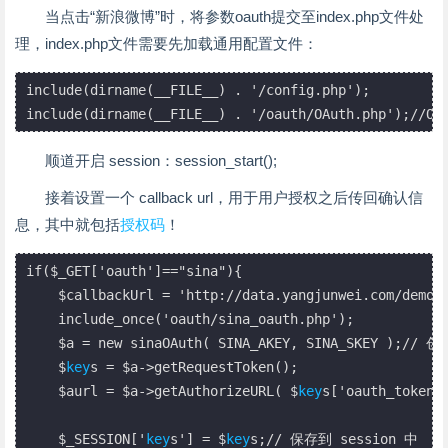
当点击“新浪微博”时，将参数oauth提交至index.php文件处
理，index.php文件需要先加载通用配置文件：
include(dirname(__FILE__) . '/config.php');

include(dirname(__FILE__) . '/oauth/OAuth.php');//
顺道开启 session：session_start();
接着设置一个 callback url，用于用户授权之后传回确认信
息，其中就包括
授权码
！
if($_GET['oauth']=="sina"){

    $callbackUrl = 'http://data.yangjunwei.com/dem
    include_once('oauth/sina_oauth.php');

    $a = new sinaOAuth( SINA_AKEY, SINA_SKEY );// 
    $
key
s = $a->getRequestToken();

    $aurl = $a->getAuthorizeURL( $
key
s['oauth_token']
    $_SESSION['
key
s'] = $
key
s;// 保存到 session 中
