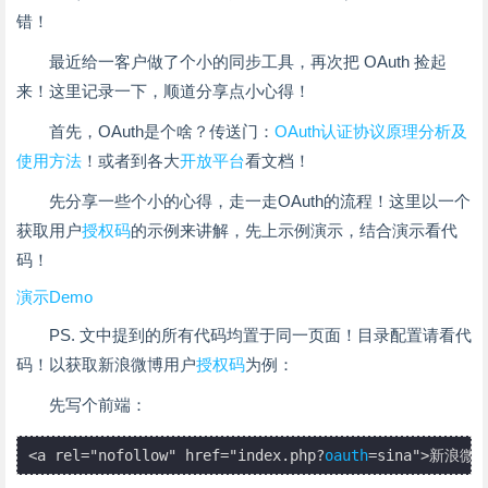
错！
最近给一客户做了个小的同步工具，再次把 OAuth 捡起
来！这里记录一下，顺道分享点小心得！
首先，OAuth是个啥？传送门：
OAuth认证协议原理分析及
使用方法
！或者到各大
开放平台
看文档！
先分享一些个小的心得，走一走OAuth的流程！这里以一个
获取用户
授权码
的示例来讲解，先上示例演示，结合演示看代
码！
演示Demo
PS. 文中提到的所有代码均置于同一页面！目录配置请看代
码！以获取新浪微博用户
授权码
为例：
先写个前端：
<a rel="nofollow" href="index.php?
oauth
=sina">新浪微博