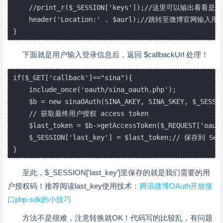
    //print_r($_SESSION['keys']);//这里可以输出看看是啥
    header('Location:' . $aurl);//跳转至微博官网输入
}
下面就是用户输入登录信息后，返回 $callbackUrl 处理！
if($_GET['callback']=="sina"){

    include_once('oauth/sina_oauth.php');

    $b = new sinaOAuth(SINA_AKEY, SINA_SKEY, $_SESSIO
    // 获取最终用户授权 access token

    $last_token = $b->getAccessToken($_REQUEST['oauth
    $_SESSION['last_key'] = $last_token;// 保存到 Sess
}
至此，$_SESSION['last_key']里保存的就是我们需要的用
户授权码！推荐阅读last_key使用技术：
腾讯微博OAuth开放接
口php-sdk的小技巧
方法不是很难，注意转换就OK！代码写的比较乱，有问题