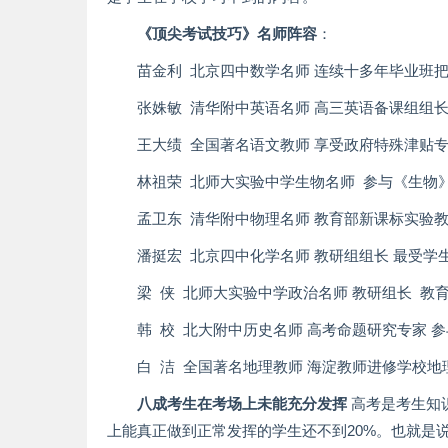
《顶尖考试技巧》名师阵容
：
苗金利 北京四中数学名师 连续十多年毕业班
张姝敏 清华附中英语名师 高三英语备课组组长 0
王大绩 全国著名语文教师 享受政府特殊津贴
林祖荣 北师大实验中学生物名师 参与《生物
孟卫东 清华附中物理名师 教育部新课标实验
潘挺宏 北京四中化学名师 教研组组长 最受
梁 侠 北师大实验中学政治名师 教研组长 教
韩 校 北大附中历史名师 高考命题研究专家 
白 洁 全国著名地理教师 海淀教师进修学校地
八成考生在考场上未能充分发挥
高考是考生知
上能真正做到正常发挥的学生还不到20%。也就是