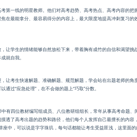
高考第一线的明星教师。他们对高考趋势、高考热点、高考内容的把
聚焦在最能拿分、最容易得分的内容上，最大限度地提高冲刺复习的
致，让学生的情绪能够自然放松下来，带着胸有成竹的自信和渴望挑
终成就自我。
型，让考生快速解题、准确解题、规范解题，学会站在出题老师的角
通过“应急处理”，在不会做的题上“巧取”分数。
师中有四位教材编写组成员、八位教研组组长，常年从事高考命题、
们摸透了高考出题的趋势和路径，他们每个人发挥自己最擅长的内容
的讲座中，可以说是字字珠玑，每句话都能让考生受益匪浅，这里面的