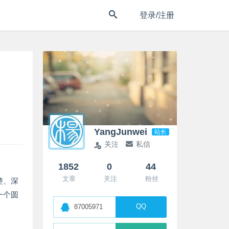
登录/注册
YangJunwei
站长
关注
私信
1852
0
44
文章
关注
粉丝
整、深
一个圆
QQ
87005971