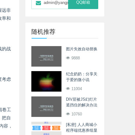
QQ邮箱
admin@yangjunwei.com
握远非
效率和
随机推荐
战的战
图片失效自动替换
9888
纪念奶奶：分享关
度考虑
于爱的微小说
11004
DIV层被JS幻灯片
遮挡住的解决办法
阅卷工
10760
，把自
[私密] 人人商城小
内容，
程序端优惠券组显