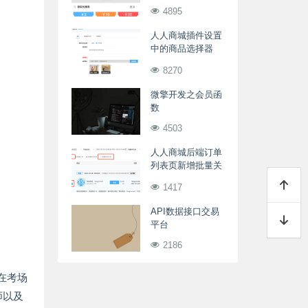
示满XX元可用
4895
人人商城插件设置
中的商品选择器
（商品搜索控件）
8270
微擎开发之会员函
数
4503
人人商城后端订单
列表页新增批量关
闭订单
1417
API数据接口交易
平台
2186
在考场
师以及