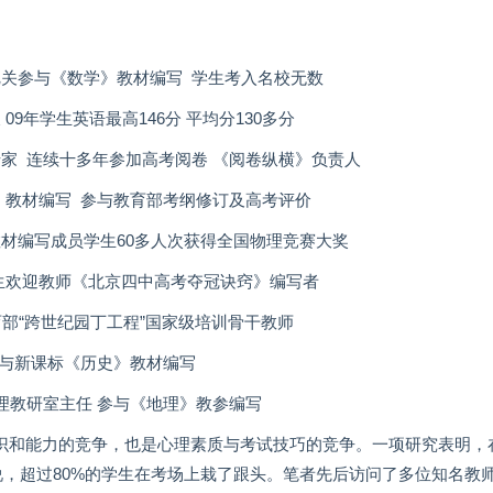
把关参与《数学》教材编写 学生考入名校无数
9年学生英语最高146分 平均分130多分
专家 连续十多年参加高考阅卷 《阅卷纵横》负责人
》教材编写 参与教育部考纲修订及高考评价
教材编写成员学生60多人次获得全国物理竞赛大奖
学生欢迎教师《北京四中高考夺冠诀窍》编写者
育部“跨世纪园丁工程”国家级培训骨干教师
参与新课标《历史》教材编写
理教研室主任 参与《地理》教参编写
识和能力的竞争，也是心理素质与考试技巧的竞争。一项研究表明，
说，超过80%的学生在考场上栽了跟头。笔者先后访问了多位知名教