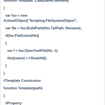
function Template_Load(name,filename)
{
var fso = new
ActiveXObject("Scripting.FileSystemObject";
var file = fso.BuildPath(this.TplPath, filename);
if(fso.FileExists(file))
{
var f = fso.OpenTextFile(file, 1);
this[name] = f.ReadAll();
}
}
//Template Constructor
function Template(path)
{
//Property