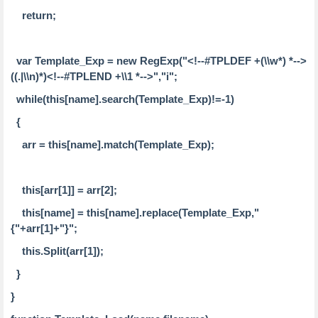
return;
var Template_Exp = new RegExp("<!--#TPLDEF +(\\w*) *-->
((.|\\n)*)<!--#TPLEND +\\1 *-->","i";
while(this[name].search(Template_Exp)!=-1)
{
arr = this[name].match(Template_Exp);
this[arr[1]] = arr[2];
this[name] = this[name].replace(Template_Exp,"
{"+arr[1]+"}";
this.Split(arr[1]);
}
}