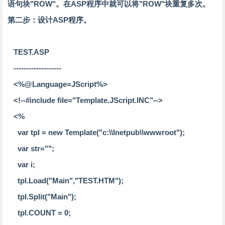
语句块"ROW"。在ASP程序中就可以将"ROW"块重复多次。
第二步：设计ASP程序。
TEST.ASP
-------------------
<%@Language=JScript%>
<!--#include file="Template.JScript.INC"-->
<%
var tpl = new Template("c:\\Inetpub\\wwwroot");
var str="";
var i;
tpl.Load("Main","TEST.HTM");
tpl.Split("Main");
tpl.COUNT = 0;