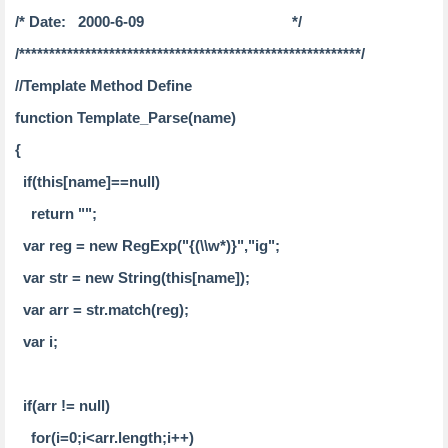
/* Date: 2000-6-09 */
/*********************************************************/
//Template Method Define
function Template_Parse(name)
{
if(this[name]==null)
return "";
var reg = new RegExp("{(\\w*)}","ig";
var str = new String(this[name]);
var arr = str.match(reg);
var i;
if(arr != null)
for(i=0;i<arr.length;i++)