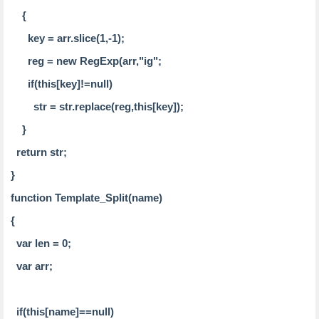
{
key = arr.slice(1,-1);
reg = new RegExp(arr,"ig";
if(this[key]!=null)
str = str.replace(reg,this[key]);
}
return str;
}
function Template_Split(name)
{
var len = 0;
var arr;
if(this[name]==null)