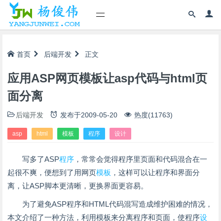
首页
后端开发
正文
应用ASP网页模板让asp代码与html页
面分离
后端开发
发布于
2009-05-20
热度(11763)
asp
html
模板
程序
设计
写多了ASP
程序
，常常会觉得程序里页面和代码混合在一
起很不爽，便想到了用网页
模板
，这样可以让程序和界面分
离，让ASP脚本更清晰，更换界面更容易。
为了避免ASP程序和HTML代码混写造成维护困难的情况，
本文介绍了一种方法，利用模板来分离程序和页面，使程序
设