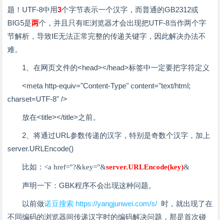
题！UTF-8中用
3
个字节表示一个汉字，而普通的GB2312或
BIG5是
两
个，并且只有IE浏览器才会出现把UTF-8当作两个字
节解析，导致IE无法正常完整的传递关键字，因此解决办法不
难。
1、在网页文件的<head></head>标签中一定要把字符定义
<meta http-equiv="Content-Type" content="text/html;
charset=UTF-8" />
放在<title></title>之前。
2、将通过URL参数传递的汉字，特别是奇数个汉字，加上
server.URLEncode()
比如：
<a href="?&key="&
server.URLEncode(key)
&
声明一下：GBK程序不会出现这种问题。
以前做
诺豆搜索
https://yangjunwei.com/s/
时，就出现了在
不同编码的浏览器间传递汉字时的编码解决问题，那是首次碰