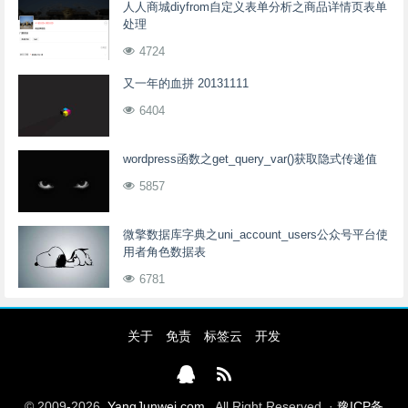
人人商城diyfrom自定义表单分析之商品详情页表单
处理
4724
又一年的血拼 20131111
6404
wordpress函数之get_query_var()获取隐式传递值
5857
微擎数据库字典之uni_account_users公众号平台使
用者角色数据表
6781
关于
免责
标签云
开发
© 2009-2026
YangJunwei.com
All Right Reserved. ·
豫ICP备