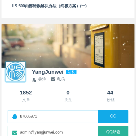
IIS 500内部错误解决办法（终极方案）(一)
YangJunwei
站长
关注
私信
1852
0
44
文章
关注
粉丝
QQ
87005971
QQ邮箱
admin@yangjunwei.com