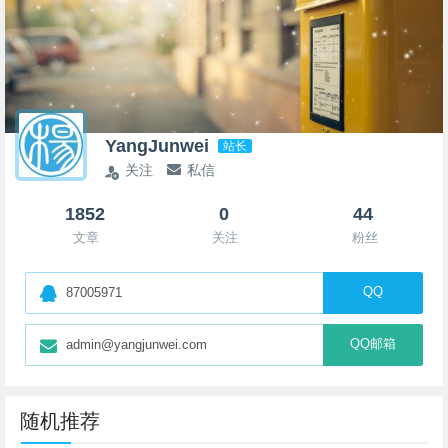
YangJunwei
站长
关注
私信
1852
0
44
文章
关注
粉丝
QQ
87005971
QQ邮箱
admin@yangjunwei.com
随机推荐