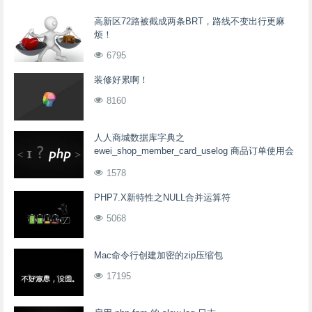
高新区72路被截成两条BRT，路线不变出行更麻
烦！
6795
装修好累啊！
8160
人人商城数据库字典之
ewei_shop_member_card_uselog 商品订单使用会
员卡记录表
1578
PHP7.X新特性之NULL合并运算符
5068
Mac命令行创建加密的zip压缩包
17195