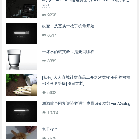
方法
9268
改变、从更换一枚手机号开始
8547
一杯水的破实验，是要闹哪样
8389
[私有] 人人商城计次商品二开之次数转积分并根据
积分变更等级[项目文档]
5602
增添前台回复评论并进行成员识别功能For ASblog
10704
兔子捏？
7625