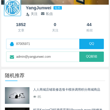
YangJunwei
站长
关注
私信
1852
0
44
文章
关注
粉丝
QQ
87005971
QQ邮箱
admin@yangjunwei.com
随机推荐
人人商城店铺装修选项卡模块调用积分商城商品
85
科汛KesionCMS搜索页面{@search.menu}的修改