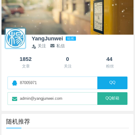
YangJunwei
站长
关注
私信
1852
0
44
文章
关注
粉丝
QQ
87005971
QQ邮箱
admin@yangjunwei.com
随机推荐