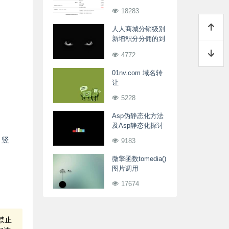
端发货
18283
人人商城分销级别
新增积分分佣的到
账方式
4772
01nv.com 域名转
让
5228
Asp伪静态化方法
及Asp静态化探讨
、竖
9183
微擎函数tomedia()
图片调用
17674
禁止