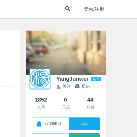
登录/注册
YangJunwei
站长
关注
私信
。
1852
0
44
文章
关注
粉丝
QQ
87005971