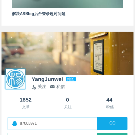
解决ASBlog后台登录超时问题
YangJunwei
站长
关注
私信
1852
0
44
文章
关注
粉丝
QQ
87005971