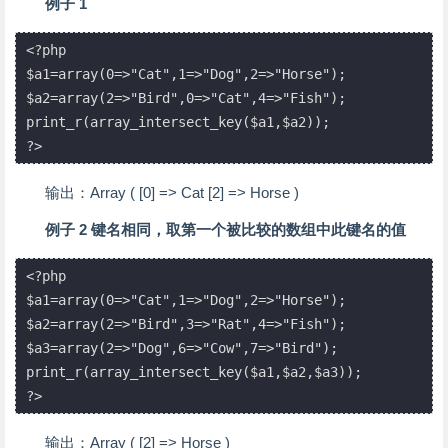
例子 1
<?php

$a1=array(0=>"Cat",1=>"Dog",2=>"Horse");

$a2=array(2=>"Bird",0=>"Cat",4=>"Fish");

print_r(array_intersect_key($a1,$a2));

?>
输出：Array ( [0] => Cat [2] => Horse )
例子 2 键名相同，取第一个被比较的数组中此键名的值
<?php

$a1=array(0=>"Cat",1=>"Dog",2=>"Horse");

$a2=array(2=>"Bird",3=>"Rat",4=>"Fish");

$a3=array(2=>"Dog",6=>"Cow",7=>"Bird");

print_r(array_intersect_key($a1,$a2,$a3));

?>
输出：Array ( [2] => Horse )