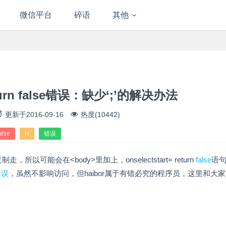
微信平台
碎语
其他
return false错误：缺少‘;’的解决办法
更新于
2016-09-16
热度(10442)
alse
js
错误
能会在<body>里加上，onselectstart= return
false
语
错误
，虽然不影响访问，但haibor属于有错必究的程序员，这里和大
：