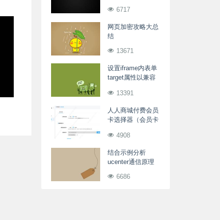
台
6717
网页加密攻略大总
结
13671
设置iframe内表单
target属性以兼容
IE、Firefox
13391
人人商城付费会员
卡选择器（会员卡
搜索控件）
4908
结合示例分析
ucenter通信原理
6686