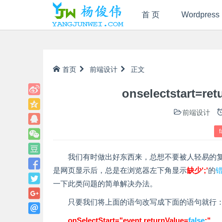
首 页
Wordpress
首页
前端设计
正文
onselectstart=
前端设计
f
我们有时做出好东西来，总想不要被人轻易的复制走，所以可
是网页显示后，总是在浏览器左下角显示
缺少';'
的
一下此类问题的简单解决办法。
只要我们将上面的语句改写成下面的语句就行
onSelectStart="event.returnValue=
false
;"