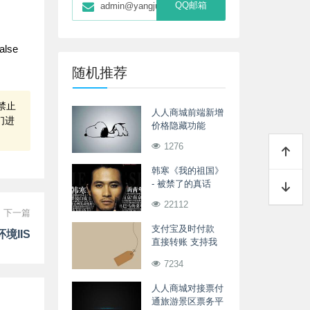
QQ邮箱
admin@yangjunwei.com
lse
随机推荐
禁止
人人商城前端新增
们进
价格隐藏功能
1276
韩寒《我的祖国》
- 被禁了的真话
22112
下一篇
支付宝及时付款
境IIS
直接转账 支持我
按钮
7234
人人商城对接票付
通旅游景区票务平