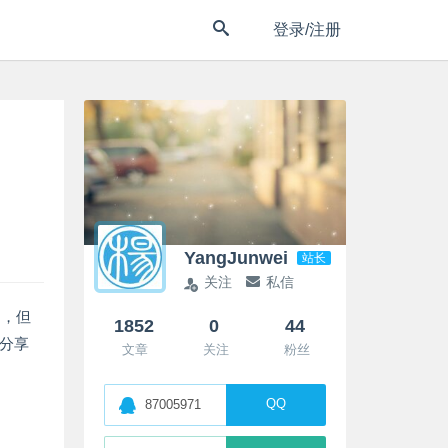
登录/注册
YangJunwei
站长
关注
私信
句，但
1852
0
44
家分享
文章
关注
粉丝
QQ
87005971