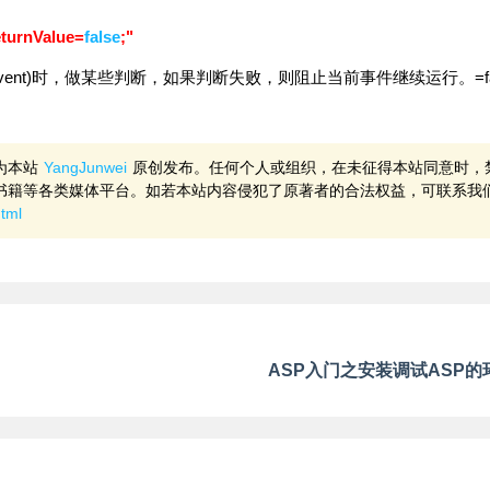
eturnValue=
false
;"
事件(event)时，做某些判断，如果判断失败，则阻止当前事件继续运行。=fa
为本站
YangJunwei
原创发布。任何个人或组织，在未征得本站同意时，
书籍等各类媒体平台。如若本站内容侵犯了原著者的合法权益，可联系我
html
ASP入门之安装调试ASP的环