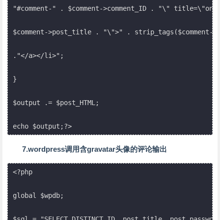
"#comment-" . $comment->comment_ID . "\" title=\"on "
$comment->post_title . "\">" . strip_tags($comment->c
."</a></li>";

}

$output .= $post_HTML;

echo $output;?>
7.wordpress调用含gravatar头像的评论输出
<?php

global $wpdb;

$sql = "SELECT DISTINCT ID, post_title, post_passwor