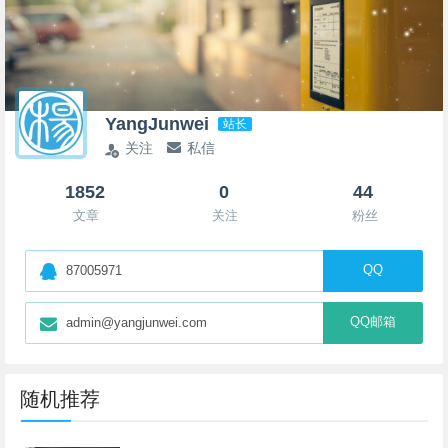
YangJunwei
站长
关注
私信
1852
0
44
文章
关注
粉丝
QQ
87005971
QQ邮箱
admin@yangjunwei.com
随机推荐