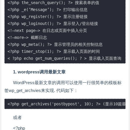
<?php the_search_query(); ?> 搜索表单的值

<?php _e(’Message’); ?> 打印输出信息

<?php wp_register(); ?> 显示注册链接

<?php wp_loginout(); ?> 显示登入/登出链接

<!–next page–> 在日志或页面中插入分页

<!–more–> 截断日志

<?php wp_meta(); ?> 显示管理员的相关控制信息

<?php timer_stop(1); ?> 显示载入页面的时间

< ?php echo get_num_queries(); ? > 显示载入页面查询
1. wordpress调用最新文章
WordPress最新文章的调用可以使用一行很简单的模板标
签wp_get_archvies来实现. 代码如下：
<?php get_archives('postbypost', 10); ?> (显示10
或者
<?php