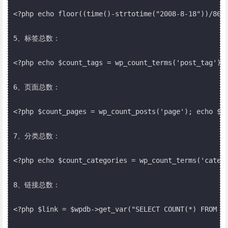
<?php echo floor((time()-strtotime("2008-8-18"))/8640
5、标签总数：

<?php echo $count_tags = wp_count_terms('post_tag'); 
6、页面总数：

<?php $count_pages = wp_count_posts('page'); echo $pa
7、分类总数：

<?php echo $count_categories = wp_count_terms('catego
8、链接总数：

<?php $link = $wpdb->get_var("SELECT COUNT(*) FROM $w