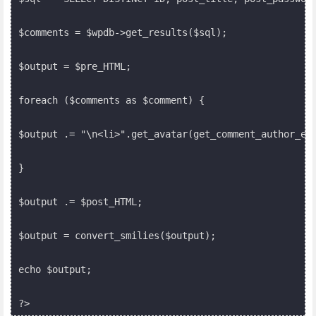
$comments = $wpdb->get_results($sql);

$output = $pre_HTML;

foreach ($comments as $comment) {

$output .= "\n<li>".get_avatar(get_comment_author_em
}

$output .= $post_HTML;

$output = convert_smilies($output);

echo $output;

?>