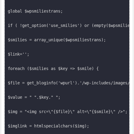
global $wpsmiliestrans;

if ( !get_option('use_smilies') or (empty($wpsmiliest
$smilies = array_unique($wpsmiliestrans);

$link='';

foreach ($smilies as $key => $smile) {

$file = get_bloginfo('wpurl').'/wp-includes/images/sm
$value = " ".$key." ";

$img = "<img src=\"{$file}\" alt=\"{$smile}\" />";

$imglink = htmlspecialchars($img);
