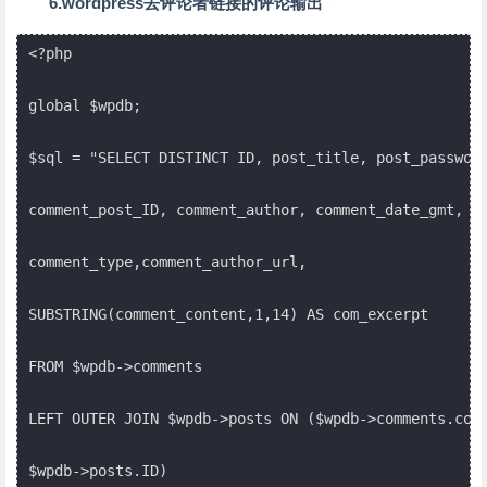
6.wordpress去评论者链接的评论输出
<?php

global $wpdb;

$sql = "SELECT DISTINCT ID, post_title, post_password
comment_post_ID, comment_author, comment_date_gmt, co
comment_type,comment_author_url,

SUBSTRING(comment_content,1,14) AS com_excerpt

FROM $wpdb->comments

LEFT OUTER JOIN $wpdb->posts ON ($wpdb->comments.comm
$wpdb->posts.ID)
