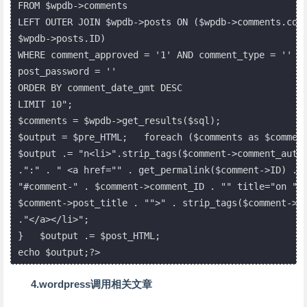
FROM $wpdb->comments

LEFT OUTER JOIN $wpdb->posts ON ($wpdb->comments.comm
$wpdb->posts.ID)

WHERE comment_approved = '1' AND comment_type = '' AN
post_password = ''

ORDER BY comment_date_gmt DESC

LIMIT 10";

$comments = $wpdb->get_results($sql);

$output = $pre_HTML;   foreach ($comments as $comment
$output .= "n<li>".strip_tags($comment->comment_autho
.":" . " <a href="" . get_permalink($comment->ID) .

"#comment-" . $comment->comment_ID . "" title="on " .
$comment->post_title . "">" . strip_tags($comment->co
."</a></li>";

}   $output .= $post_HTML;

echo $output;?>
4.wordpress调用相关文章