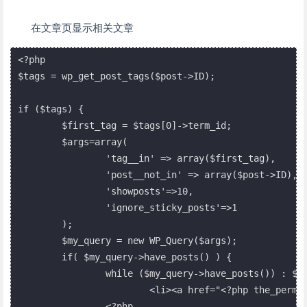
在文章页显示相关文章
<?php

$tags = wp_get_post_tags($post->ID);

if ($tags) {

	$first_tag = $tags[0]->term_id;

	$args=array(

		'tag__in' => array($first_tag),

		'post__not_in' => array($post->ID),

		'showposts'=>10,

		'ignore_sticky_posts'=>1

	);

	$my_query = new WP_Query($args);

	if( $my_query->have_posts() ) {

		while ($my_query->have_posts()) : $my_query->the_post(); ?>

			<li><a href="<?php the_permalink() ?>" rel="bookmark" title="<?php the_title_attribute(); ?>"><?php the_title();?> <?php comments_number(' ','(1)','(%)'); ?></a></li>

		<?php
