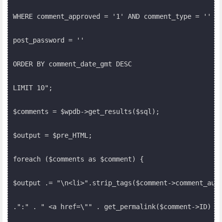
WHERE comment_approved = '1' AND comment_type = '' AN
post_password = ''

ORDER BY comment_date_gmt DESC

LIMIT 10";

$comments = $wpdb->get_results($sql);

$output = $pre_HTML;

foreach ($comments as $comment) {

$output .= "\n<li>".strip_tags($comment->comment_auth
.":" . " <a href=\"" . get_permalink($comment->ID) .
