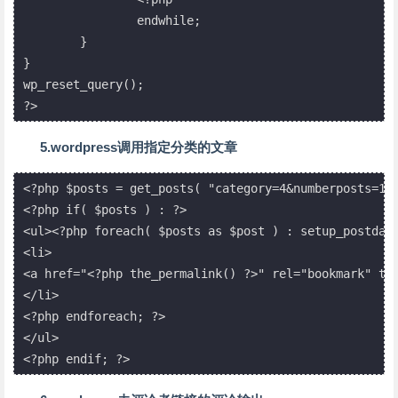
		endwhile;

	}

}

wp_reset_query();

?>
5.wordpress调用指定分类的文章
<?php $posts = get_posts( "category=4&numberposts=10"
<?php if( $posts ) : ?>

<ul><?php foreach( $posts as $post ) : setup_postdata
<li>

<a href="<?php the_permalink() ?>" rel="bookmark" tit
</li>

<?php endforeach; ?>

</ul>

<?php endif; ?>