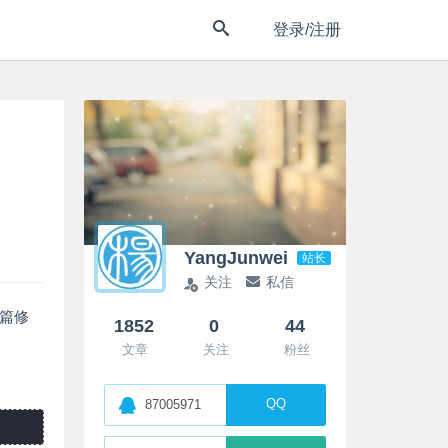
登录/注册
YangJunwei
站长
关注
私信
一篇修
1852
0
44
文章
关注
粉丝
QQ
87005971