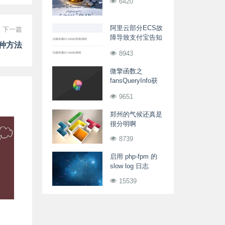
6420
阿里云部分ECS故
下一篇
障导致支付宝告知
9种方法
违约
8943
微擎函数之
fansQueryInfo获
取粉丝基本信息
9651
（包括UnionID机
制）
郑州的气候还真是
很分明啊
8739
启用 php-fpm 的
slow log 日志
15539