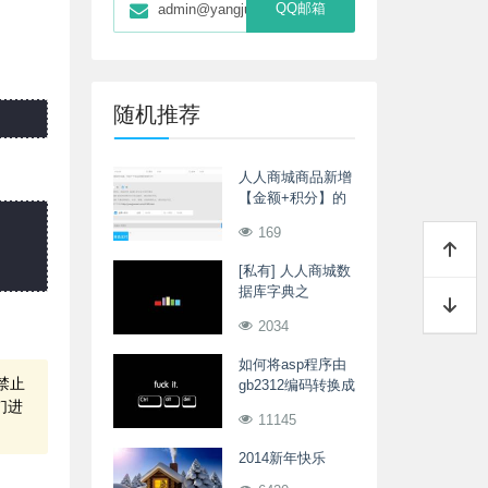
QQ邮箱
admin@yangjunwei.com
随机推荐
人人商城商品新增
【金额+积分】的
支付模式
169
[私有] 人人商城数
据库字典之
ewei_shop_bargain_actor
2034
砍价发起记录表
如何将asp程序由
禁止
gb2312编码转换成
们进
utf-8编码
11145
2014新年快乐