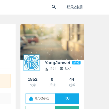
登录/注册
YangJunwei
站长
关注
私信
1852
0
44
文章
关注
粉丝
QQ
87005971