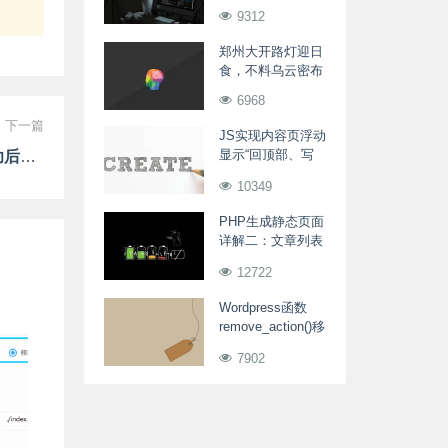
zNetM.dll等文件解
9312
决方法
郑州大开路灯迎日
食，不料乌云密布
6968
下一篇
JS实现内容页浮动
显示“回顶部、写
人人商城新增分销佣金及时到账方式(订单支付成功后秒结)-全站开启
评论”
10349
PHP生成静态页面
详解二：文章列表
及分页问题
12722
Wordpress函数
remove_action()移
除动作hook挂载的
7902
函数