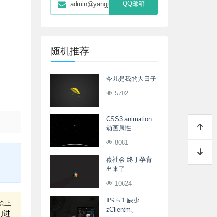
QQ邮箱
admin@yangjunwei.com
随机推荐
今儿是我的大日子
5702
CSS3 animation
动画属性
8081
薇社会 终于孕育
出来了
10624
IIS 5.1 缺少
禁止
zClientm、
们进