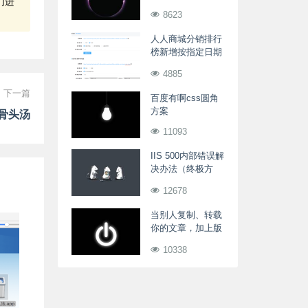
们进
享与收藏的回调解
8623
决方案
人人商城分销排行
榜新增按指定日期
的分销商人数排行
4885
下一篇
百度有啊css圆角
方案
骨头汤
11093
IIS 500内部错误解
决办法（终极方
案）(一)
12678
当别人复制、转载
你的文章，加上版
权，来源
10338