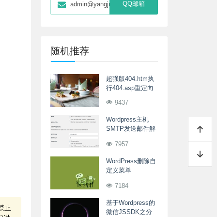
QQ邮箱
admin@yangjunwei.com
随机推荐
超强版404.htm执
行404.asp重定向
9437
Wordpress主机
SMTP发送邮件解
决方案
7957
WordPress删除自
定义菜单
wp_nav_menu函
7184
数的div ul li标签
基于Wordpress的
禁止
微信JSSDK之分