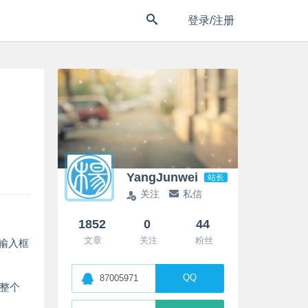
登录/注册
YangJunwei
站长
关注
私信
1852
0
44
文章
关注
粉丝
输入框
QQ
87005971
致整个