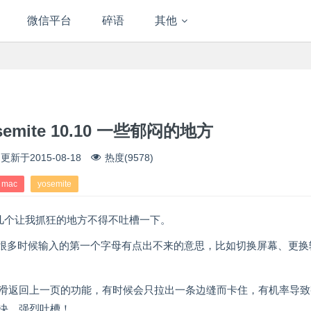
微信平台
碎语
其他
osemite 10.10 一些郁闷的地方
更新于
2015-08-18
热度(9578)
mac
yosemite
 没几天，有几个让我抓狂的地方不得不吐槽一下。
发现很多时候输入的第一个字母有点出不来的意思，比如切换屏幕、更换
指右滑返回上一页的功能，有时候会只拉出一条边缝而卡住，有机率导
解决，强烈吐槽！