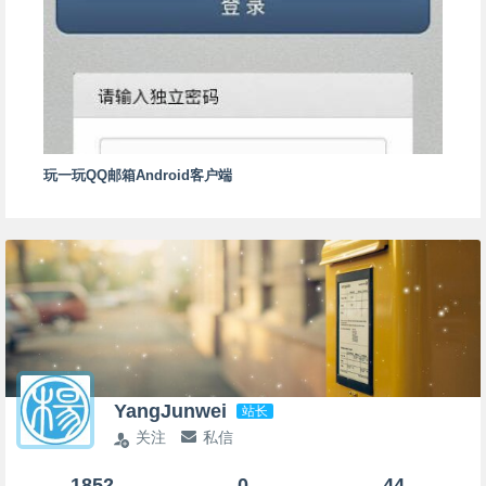
玩一玩QQ邮箱Android客户端
YangJunwei
站长
关注
私信
1852
0
44