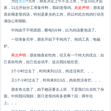
为过
生日
+元宵，朋友决定上午不去上班，于是10点才起
床，11点开始分工准备作料，我剁老母鸡。
此处声明
：朋友超
喜欢喝老母鸡汤，特别是家乡的土鸡，所以对此次炖鸡行动充
满信心和期盼。
中间由于不明原因，断电5分钟，以为鸡汤要泡汤了。
一切准备完毕，朋友开始下手炖鸡了。炖鸡工具：电磁
炉。
再次声明
：朋友物喜欢吃肉，但又有一个特大的优点：自
己喜欢吃肉，自己也会动手。这点我比较欣赏。
1个小时过去了，时间来到12点，肉还没有烂。。。
又1个小时过去了，时间来到13点，肉依然没有烂。。。
朋友有点急了，由于她还要去上班，于是我们出去吃了份
面。中间我问我妈：那只老母鸡有多老啊？回：两年往
上。。。