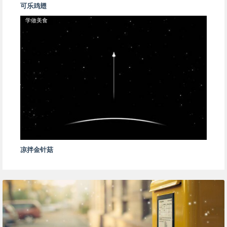
可乐鸡翅
学做美食
凉拌金针菇