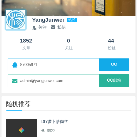
YangJunwei
站长
关注
私信
1852
0
44
文章
关注
粉丝
QQ
87005971
QQ邮箱
admin@yangjunwei.com
随机推荐
DIY萝卜炒肉丝
6922