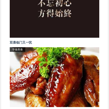
双喜临门又一忧
学做美食