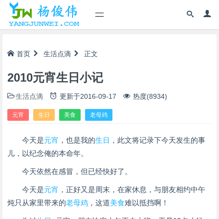
首页
生活点滴
正文
2010元宵生日小记
生活点滴
更新于
2016-09-17
热度(8934)
元宵
生日
美食
老母鸡
今天是
元宵
，也是我的
生日
，此文将记录下今天发生的事
儿，以纪念俺的本命年。
今天依然在感冒，但已经快好了。
今天是
元宵
，正好又是周末，在家休息，与朋友相约中午
炖只从家里带来的
老母鸡
，这道
美食
难以抵挡啊！