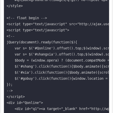
</style>

<!-- float begin -->

<script type="text/javascript" src="http://ajax.uses
<script type="text/javascript">

<!--

jQuery(document).ready(function($){

    var s= $('#Qonline').offset().top;$(window).scrol
    var s= $('#shangxia').offset().top;$(window).scro
    $body = (window.opera) ? (document.compatMode == 
    $('#shang').click(function(){$body.animate({scrol
    $('#xia').click(function(){$body.animate({scrollT
    $('#gobuy').click(function(){window.location
});

-->

</script>

<div id="Qonline">

    <div id="q1"><a target="_blank" href="http://