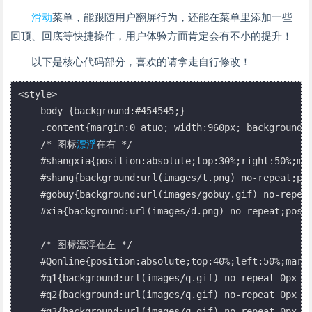
滑动
菜单，能跟随用户翻屏行为，还能在菜单里添加一些
回顶、回底等快捷操作，用户体验方面肯定会有不小的提升！
以下是核心代码部分，喜欢的请拿走自行修改！
<style>

    body {background:#454545;}

    .content{margin:0 atuo; width:960px; background:#
    /* 图标
漂浮
在右 */

    #shangxia{position:absolute;top:30%;right:50%;mar
    #shang{background:url(images/t.png) no-repeat;pos
    #gobuy{background:url(images/gobuy.gif) no-repeat
    #xia{background:url(images/d.png) no-repeat;posit
    /* 图标漂浮在左 */

    #Qonline{position:absolute;top:40%;left:50%;margi
    #q1{background:url(images/q.gif) no-repeat 0px 0p
    #q2{background:url(images/q.gif) no-repeat 0px -3
    #q3{background:url(images/q.gif) no-repeat 0px -7