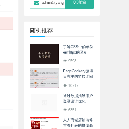
QQ邮箱
admin@yangjunwei.com
随机推荐
了解CSS中的单位
em和px的区别
9598
PageCookery微博
日志里的链接调回
时未过滤反斜杠解
10717
决办法
通过数据指导用户
登录设计优化
6351
人人商城店铺装修
首页列表的拼团商