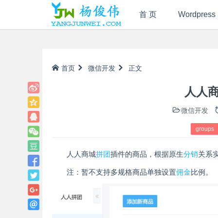
首 页
Wordpress
首页
微信开发
正文
人人
微信开发
groups
人人商城
拼团
插件的商品，根据原生
分销
关系
注：暂不支持多规格商品单独设置
佣金
比例。