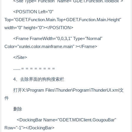
<Site Type="Function" Name="GDET.Function.ToolBox">
<POSITION Left="0"
Top="GDET.Function.Main.Top+GDET.Function.Main.Height"
width="0" height="0"></POSITION>
<Frame FrameWidth="0,0,3,1" Type="Normal"
Color="xunlei.color.mainframe.main" ></Frame>
</Site>
......＝＝＝＝＝＝＝＝
4、去除界面的狗狗搜索栏
打开X:\Program Files\Thunder\Program\ThunderUI.xml文
件
删除
<DockingBar Name="GDET.MDIClient.GougouBar"
Row="-1"></DockingBar>