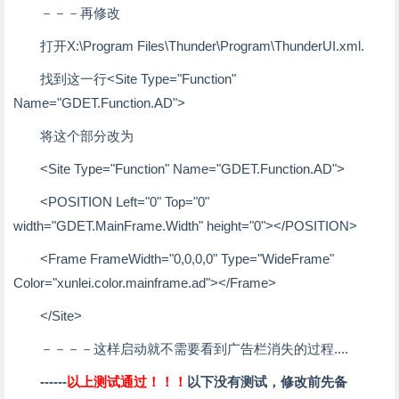
－－－再修改
打开X:\Program Files\Thunder\Program\ThunderUI.xml.
找到这一行<Site Type="Function"
Name="GDET.Function.AD">
将这个部分改为
<Site Type="Function" Name="GDET.Function.AD">
<POSITION Left="0" Top="0"
width="GDET.MainFrame.Width" height="0"></POSITION>
<Frame FrameWidth="0,0,0,0" Type="WideFrame"
Color="xunlei.color.mainframe.ad"></Frame>
</Site>
－－－－这样启动就不需要看到广告栏消失的过程....
------
以上测试通过！！！
以下没有测试，修改前先备