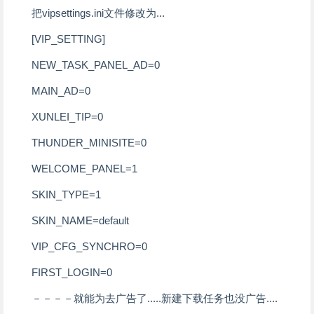
把vipsettings.ini文件修改为...
[VIP_SETTING]
NEW_TASK_PANEL_AD=0
MAIN_AD=0
XUNLEI_TIP=0
THUNDER_MINISITE=0
WELCOME_PANEL=1
SKIN_TYPE=1
SKIN_NAME=default
VIP_CFG_SYNCHRO=0
FIRST_LOGIN=0
－－－－就能为去广告了.....新建下载任务也没广告....