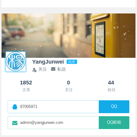
YangJunwei
站长
关注
私信
1852
0
44
文章
关注
粉丝
QQ
87005971
QQ邮箱
admin@yangjunwei.com