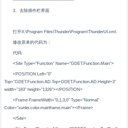
3、去除插件栏界面
打开X:\Program Files\Thunder\Program\ThunderUI.xml.
修改原来的代码为：
代码:
<Site Type="Function" Name="GDET.Function.Main">
<POSITION Left="0"
Top="GDET.Function.AD.Top+GDET.Function.AD.Height+3"
width="183" height="1326"></POSITION>
<Frame FrameWidth="0,1,3,0" Type="Normal"
Color="xunlei.color.mainframe.main"></Frame>
</Site>