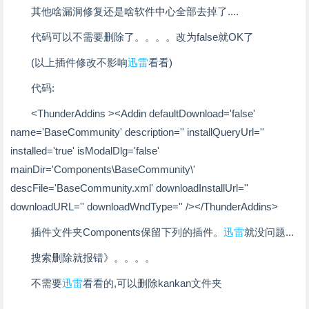
其他啥漏洞修复还是啥软件中心全部去掉了....
代码可以不需要删除了。。。。改为false就OK了
(以上插件修改不影响
迅雷
看看)
代码:
<ThunderAddins ><Addin defaultDownload='false'
name='BaseCommunity' description='' installQueryUrl=''
installed='true' isModalDlg='false'
mainDir='Components\BaseCommunity\'
descFile='BaseCommunity.xml' downloadInstallUrl=''
downloadURL='' downloadWndType='' /></ThunderAddins>
插件文件夹Components保留下列的插件。
迅雷
就没问题...
搜索删除就报错》。。。。
不需要
迅雷
看看的,可以删除kankan文件夹
-------------------------------------------