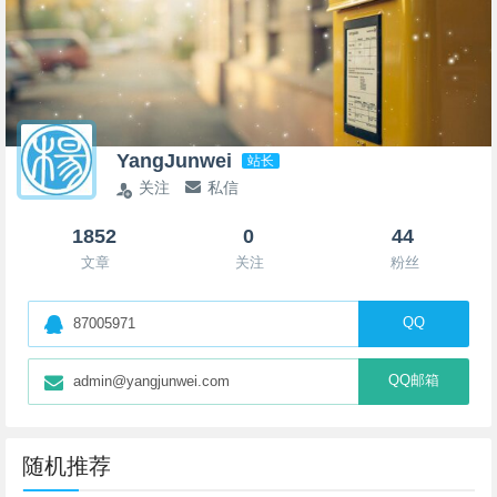
YangJunwei
站长
关注
私信
1852
0
44
文章
关注
粉丝
QQ
87005971
QQ邮箱
admin@yangjunwei.com
随机推荐