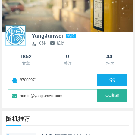
YangJunwei
站长
关注
私信
1852
0
44
文章
关注
粉丝
QQ
87005971
QQ邮箱
admin@yangjunwei.com
随机推荐