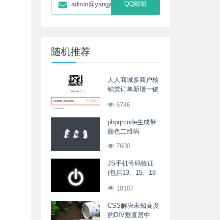
QQ邮箱
admin@yangjunwei.com
随机推荐
人人商城多商户核
销类订单新增一键
提醒商户服务
6746
phpqrcode生成带
颜色二维码
7600
JS手机号码验证
(包括13、15、18
号段)
18107
CSS解决未知高度
的DIV垂直居中