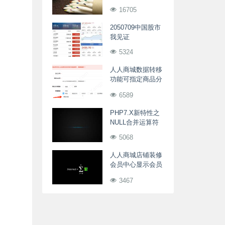
16705
2050709中国股市
我见证
5324
人人商城数据转移
功能可指定商品分
类
6589
PHP7.X新特性之
NULL合并运算符
5068
人人商城店铺装修
会员中心显示会员
UID
3467