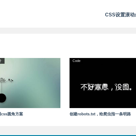
CSS设置滚动
计
Code
css圆角方案
创建robots.txt，给爬虫指一条明路