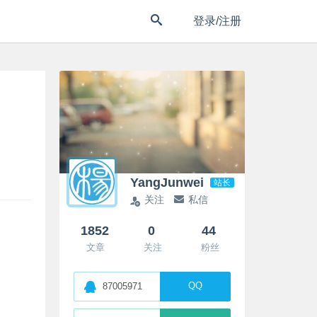
登录/注册
YangJunwei
站长
关注
私信
1852
0
44
文章
关注
粉丝
QQ
87005971