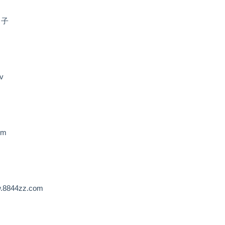
 子
v
om
844zz.com