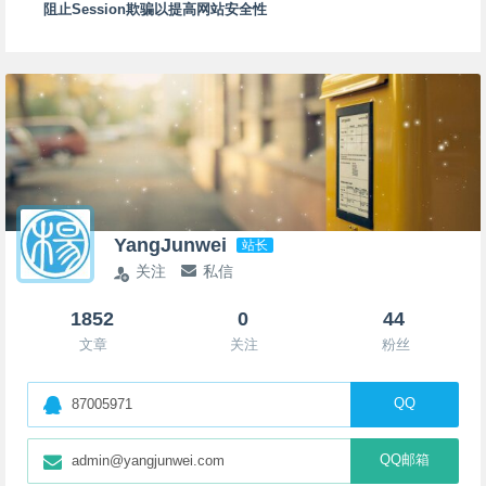
阻止Session欺骗以提高网站安全性
YangJunwei
站长
关注
私信
1852
0
44
文章
关注
粉丝
QQ
87005971
QQ邮箱
admin@yangjunwei.com