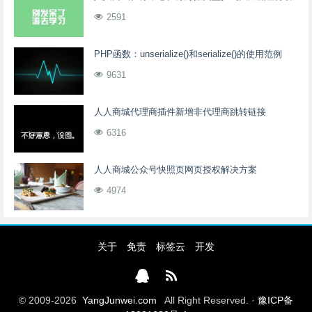
2591
PHP函数：unserialize()和serialize()的使用范例
9631
人人商城代理商插件新增非代理商跳转链接
6316
人人商城公众号快照页网页授权解决方案
4974
关于
免责
标签云
开发
© 2009-2026
YangJunwei.com
All Right Reserved. ·
豫ICP备