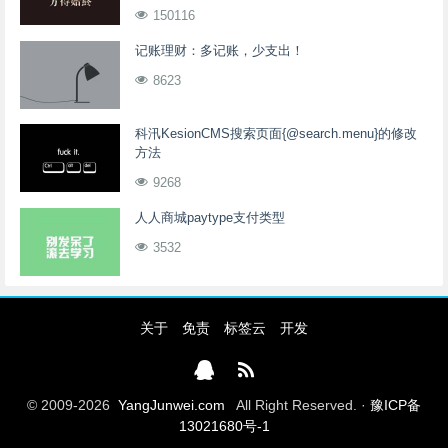
150116
记账理财：多记账，少支出！
8623
科汛KesionCMS搜索页面{@search.menu}的修改
方法
9268
人人商城paytype支付类型
3532
关于
免责
标签云
开发
© 2009-2026
YangJunwei.com
All Right Reserved. ·
豫ICP备
13021680号-1