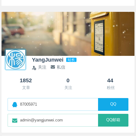
YangJunwei
站长
关注
私信
1852
0
44
文章
关注
粉丝
QQ
87005971
QQ邮箱
admin@yangjunwei.com