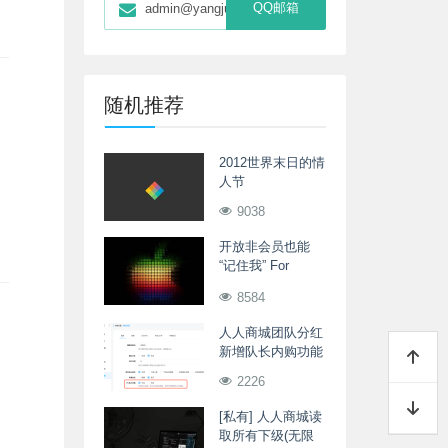
QQ邮箱
admin@yangjunwei.com
随机推荐
2012世界末日的情
人节
9038
开放非会员也能
“记住我” For
Asblog
8584
人人商城团队分红
新增队长内购功能
2226
[私有] 人人商城读
取所有下级(无限