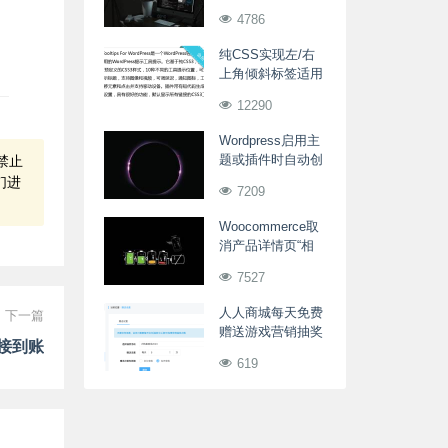
下级)
4786
纯CSS实现左/右
上角倾斜标签适用
于商品促销等
12290
Wordpress启用主
题或插件时自动创
禁止
建页面或文章
们进
7209
Woocommerce取
消产品详情页“相
关产品”展示
7527
人人商城每天免费
下一篇
赠送游戏营销抽奖
接到账
机会
619