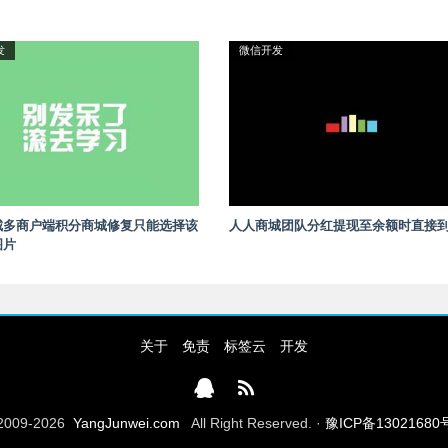
发
微信开发
城多商户端积分商城修复只能选择该
人人商城团队分红提现至余额时直接
图片
关于
免责
标签云
开发
2009-2026
YangJunwei.com
All Right Reserved. ·
豫ICP备13021680