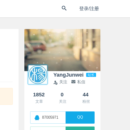
登录/注册
YangJunwei
站长
关注
私信
1852
0
44
文章
关注
粉丝
QQ
87005971