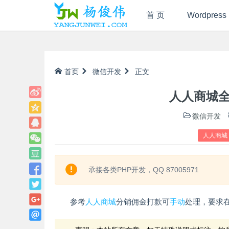
首 页
Wordpress
首页
微信开发
正文
人人商城
微信开发
人人商城
承接各类PHP开发，QQ 87005971
参考
人人商城
分销佣金打款可
手动
处理，要求