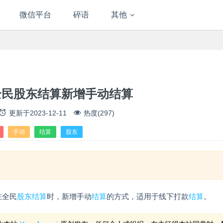
微信平台
碎语
其他
全民股东结算新增手动结算
更新于
2023-12-11
热度(297)
手动
结算
股东
在全民
股东
结算
时，新增手动
结算
的方式，适用于线下打款
结算
。