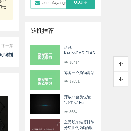
禁止
QQ邮箱
admin@yangjunwei.com
们进
随机推荐
下一篇
科汛
KesionCMS:FLASH、
间限制
FLV播放器
15414
Vcastr3.0拓展
筹备一个购物网站
17591
开放非会员也能
“记住我” For
Asblog
8584
全民股东结算排除
分红比例为0的股