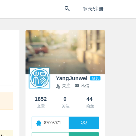
登录/注册
YangJunwei
站长
关注
私信
1852
0
44
文章
关注
粉丝
QQ
87005971