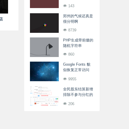
东等级
143
郑州的气候还真是
店
很分明啊
8739
PHP生成带前缀的
随机字符串
860
Google Fonts 貌
似恢复正常访问
GFW解封相关IP
9955
全民股东结算新增
排除不参与分红的
订单
206